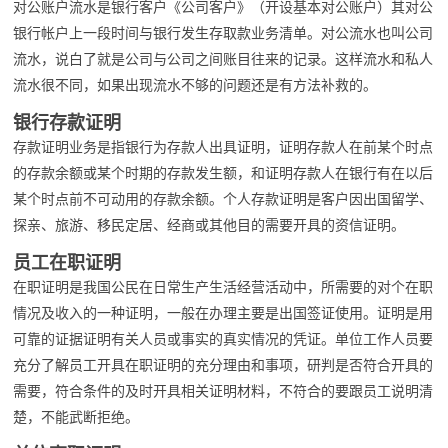
对公账户流水是银行客户《公司客户》（开设基本对公账户）其对公
银行帐户上一段时间与银行发生存取款业务清单。对公流水也叫公司
流水，说白了就是公司与公司之间账目往来的记录。这样流水和私人
流水很不同，如果出现流水不够的问题还是有方法补救的。
银行存款证明
存款证明业务是指银行为存款人出具证明，证明存款人在前某个时点
的存款余额或某个时期的存款发生额，和证明存款人在银行有在以后
某个时点前不可动用的存款余额。个人存款证明是客户因出国留学、
探亲、旅游、移民定居、经商或其他目的需要开具的资信证明。
员工在职证明
在职证明是我国公民在日常生产生活经营活动中，所需要的对个在职
情况及收入的一种证明，一般在办理主要是出国签证使用。证明是用
可靠的证据证明有关人员或事实的真实情况的凭证。单位工作人员要
充分了解员工开具在职证明的充分理由和事项，研判是否符合开具的
需要，符合条件的及时开具相关证明材料，不符合的要跟员工说明清
楚，不能武断拒绝。