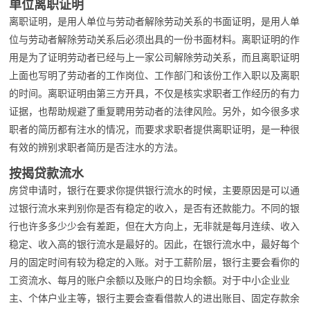
单位离职证明
离职证明，是用人单位与劳动者解除劳动关系的书面证明，是用人单
位与劳动者解除劳动关系后必须出具的一份书面材料。离职证明的作
用是为了证明劳动者已经与上一家公司解除劳动关系，而且离职证明
上面也写明了劳动者的工作岗位、工作部门和该份工作入职以及离职
的时间。离职证明由第三方开具，不仅是核实求职者工作经历的有力
证据，也帮助规避了重复聘用劳动者的法律风险。另外，如今很多求
职者的简历都有注水的情况，而要求求职者提供离职证明，是一种很
有效的辨别求职者简历是否注水的方法。
按揭贷款流水
房贷申请时，银行在要求你提供银行流水的时候，主要原因是可以通
过银行流水来判别你是否有稳定的收入，是否有还款能力。不同的银
行也许多多少少会有差距，但在大方向上，无非就是每月连续、收入
稳定、收入高的银行流水是最好的。因此，在银行流水中，最好每个
月的固定时间有较为稳定的入账。对于工薪阶层，银行主要会看你的
工资流水、每月的账户余额以及账户的日均余额。对于中小企业业
主、个体户业主等，银行主要会查看借款人的进出账目、固定存款余