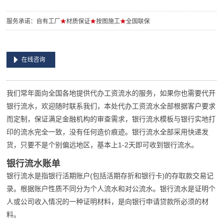
服务承诺：自有工厂
★
材质保证
★
按图施工
★
全国联保
在线咨询
我们常年面向全国各地提供代办工资流水的服务，如果你也需要代开
银行流水，欢迎随时联系我们，本处代办工资流水全部根据客户要求
而定制，保证满足金融机构的审查需求，银行流水模板与银行实地打
印的流水完全一致，没有任何造价痕迹。银行流水全部采用快递发
货，只要不是个别偏远地区，基本上1-2天即可收到银行流水。
银行流水账单
银行流水是指银行活期账户(包括活期存折和银行卡)的存取款交易记
录。根据账户性质不同分为个人流水和对公流水。银行流水是证明个
人或公司收入情况的一种证明材料，是向银行申请贷款所必须的材
料。