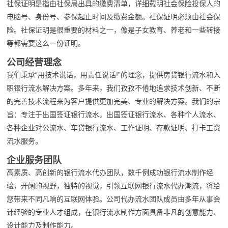
社保证明是指由社保局出具的缴费清单，详细载明社会保险投保人的
电脑号、身份号、参保起止时间及缴费金额。社保证明必须由社会保
险。社保证明是很重要的材料之一，像是子女教育、养老和一些转接
等都需要这么一份证明。
公司经营理念
我们秉承“用技术说话，用责任说话!”的理念，提供房贷银行流水和入
职银行流水解决方案。多年来，我们孜孜不倦地追求技术创新、不断
的完善技术流程来为客户提供更加完美、专业的解决方案。我们的宗
旨：专注于出国签证银行流水，出国签证银行流水、各种个人流水、
各种企业对公流水、车贷银行流水、工作证明、存款证明、打卡工资
流水服务。
企业服务团队
高素质、高创新的银行流水代办团队，数千例成功银行流水制作经
验，开阔的视野，独特的视觉，引领互联网银行流水代办潮流，将给
您带来不同凡响的互联网体验。公司代办流水团队成员由多年从事会
计经验的专业人才组成，在银行流水制作方面具备非凡的创意能力、
设计能力及制作能力。