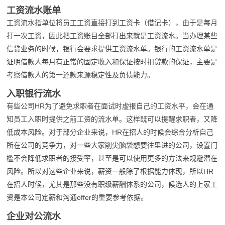
工资流水账单
工资流水指单位将员工工资直接打到工资卡（借记卡），由于是每月
打一次工资，因此把工资账目全部打出来就是工资流水。当办理某些
信贷业务的时候，银行会要求提供工资流水单。银行的工资流水单是
证明借款人每月有正常的固定收入和保证按时扣贷款的保证，主要是
考察借款人的第一还款来源稳定性及负债能力。
入职银行流水
有些公司HR为了避免求职者在面试时虚报自己的工资水平，会在通
知员工入职时提供之前工资的流水单。这样既可以提醒求职者，又降
低成本风险。对于部分企业来说，HR在招人的时候会综合分析自己
所在公司的竞争力，对一些大家削尖脑袋想要往里进的公司，设置门
槛不会降低求职者的接受率，甚至是可以使用更多的方法来规避潜在
风险。所以对这些企业来说，薪资一般除了根据能力体现，所以HR
在招人时候，尤其是那些没有职级薪酬体系的公司，候选人的上家工
资是本公司定薪和沟通offer的重要参考依据。
企业对公流水