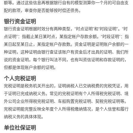
额等。通过这些信息再根据银行自有的模型测算你一个月的可自由支
配的款项，审查你是否能够按时偿还债务。
银行资金证明
银行资金证明根据时效分有两种类型，“时点证明”和“时段证明”。“时
点证明”：指截止某日某时点，某指定帐户存款余额。“时段证明”：指
某日起至某日止，某指定帐户存款数。资金证明是证明账户余额的一
种证明，这种证明由银行查证该账户有资金后才出具的证明、我们所
说的资金证明，每个银行叫法不同，也有叫资信证明和存款证明的，
但都是体现账户余额的证明。
个人完税证明
完税证明是税务机关开出的，证明纳税人已交纳税费的完税凭证，用
于证明已完成纳税义务。常见的完税证明有个人所得税完税证明、境
外公司企业所得税完税证明、车船购置完税证明、契税完税证明等。
完税证明能完整反映全年度个人所得税缴纳情况，是个人信誉和履行
纳税义务的具体体现。
单位社保证明