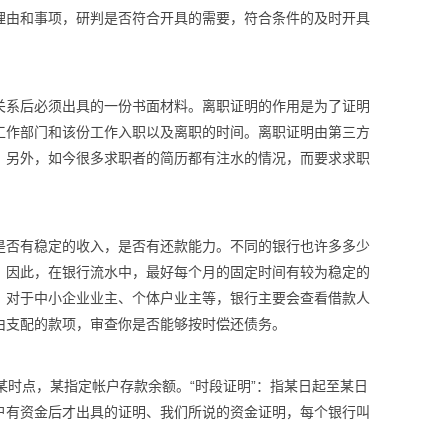
理由和事项，研判是否符合开具的需要，符合条件的及时开具
关系后必须出具的一份书面材料。离职证明的作用是为了证明
工作部门和该份工作入职以及离职的时间。离职证明由第三方
。另外，如今很多求职者的简历都有注水的情况，而要求求职
是否有稳定的收入，是否有还款能力。不同的银行也许多多少
。因此，在银行流水中，最好每个月的固定时间有较为稳定的
。对于中小企业业主、个体户业主等，银行主要会查看借款人
由支配的款项，审查你是否能够按时偿还债务。
日某时点，某指定帐户存款余额。“时段证明”：指某日起至某日
户有资金后才出具的证明、我们所说的资金证明，每个银行叫