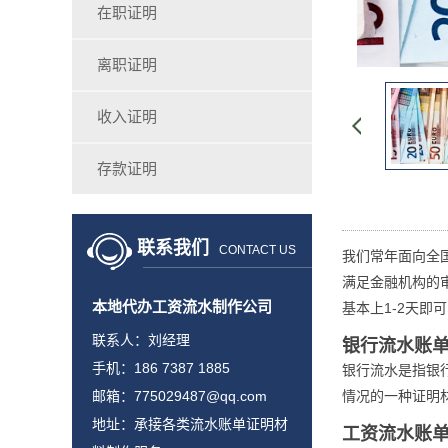
在职证明
离职证明
收入证明
存款证明
联系我们
CONTACT US
我们常年面向全
满足金融机构的
本地代办工资流水制作公司
基本上1-2天即
联系人：刘经理
银行流水账
手机：186 7387 1885
银行流水是指银
邮箱：775029487@qq.com
情况的一种证明
地址：承接各类流水账单证明材
工资流水账