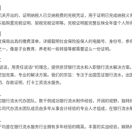
明
机关开出的，证明纳税人已交纳税费的完税凭证，用于证明已完成纳税义
车船购置完税证明、契税完税证明等。完税证明能完整反映全年度个人所
明
社保局出具的缴费清单，详细载明社会保险投保人的电脑号、身份号、参
之一，像是子女教育、养老和一些转接等都需要这么一份证明。
念
术说话，用责任说话!”的理念，提供房贷银行流水和入职银行流水解决方
更加完美、专业的解决方案。我们的宗旨：专注于出国签证银行流水，出
明、存款证明、打卡工资流水服务。
队
的银行流水代办团队，数千例成功银行流水制作经验，开阔的视野，独特
公司代办流水团队成员由多年从事会计经验的专业人才组成，在银行流水
队
干均是在银行流水服务行业拥有多年经验的精英。丰富的实战经验，娴熟