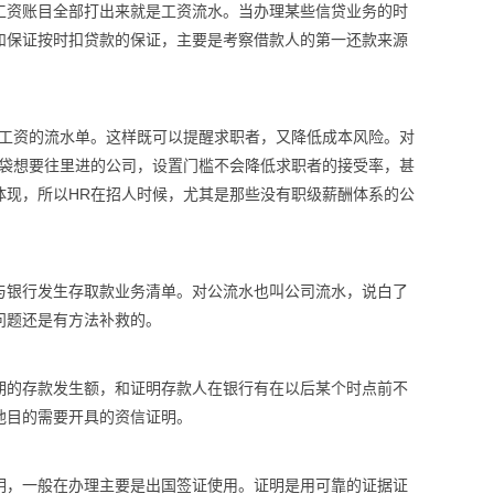
工资账目全部打出来就是工资流水。当办理某些信贷业务的时
和保证按时扣贷款的保证，主要是考察借款人的第一还款来源
前工资的流水单。这样既可以提醒求职者，又降低成本风险。对
脑袋想要往里进的公司，设置门槛不会降低求职者的接受率，甚
体现，所以HR在招人时候，尤其是那些没有职级薪酬体系的公
与银行发生存取款业务清单。对公流水也叫公司流水，说白了
问题还是有方法补救的。
期的存款发生额，和证明存款人在银行有在以后某个时点前不
他目的需要开具的资信证明。
明，一般在办理主要是出国签证使用。证明是用可靠的证据证