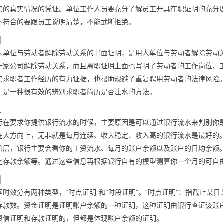
实的真实情况的凭证。单位工作人员要充分了解员工开具在职证明的充分
不符合的要跟员工说明清楚，不能武断拒绝。
明
人单位与劳动者解除劳动关系的书面证明，是用人单位与劳动者解除劳动
一家公司解除劳动关系，而且离职证明上面也写明了劳动者的工作岗位、
实求职者工作经历的有力证据，也帮助规避了重复聘用劳动者的法律风险
，是一种很有效的辨别求职者简历是否注水的方法。
水
行在要求你提供银行流水的时候，主要原因是可以通过银行流水来判别你
在大方向上，无非就是每月连续、收入稳定、收入高的银行流水是最好的
阶层，银行主要会看你的工资流水、每月的账户余额以及账户的日均余额
定存款余额等。通过这些信息再根据银行自有的模型测算你一个月的可自
明
时效分有两种类型，“时点证明”和“时段证明”。“时点证明”：指截止某
存款数。资金证明是证明账户余额的一种证明，这种证明由银行查证该账
资信证明和存款证明的，但都是体现账户余额的证明。