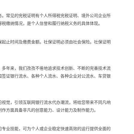
务。常见的完税证明有个人所得税完税证明、境外公司企业所
得税缴纳情况，是个人信誉和履行纳税义务的具体体现。
保起止时间及缴费金额。社保证明必须由社会保险。社保证明
案。多年来，我们孜孜不倦地追求技术创新、不断的完善技术流
国签证银行流水、各种个人流水、各种企业对公流水、车贷银
的视觉，引领互联网银行流水代办潮流，将给您带来不同凡响
制作方面具备非凡的创意能力、设计能力及制作能力。
的专业技能，可为个人或企业稳定快速高效的运行提供全面的