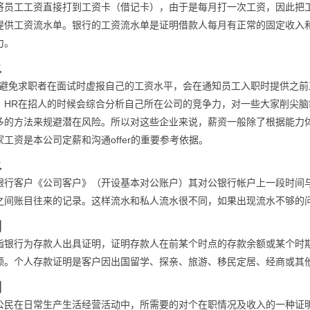
将员工工资直接打到工资卡（借记卡），由于是每月打一次工资，因此把
提供工资流水单。银行的工资流水单是证明借款人每月有正常的固定收入
力。
水
了避免求职者在面试时虚报自己的工资水平，会在通知员工入职时提供之
，HR在招人的时候会综合分析自己所在公司的竞争力，对一些大家削尖
多的方法来规避潜在风险。所以对这些企业来说，薪资一般除了根据能力
工资是本公司定薪和沟通offer的重要参考依据。
水
银行客户《公司客户》（开设基本对公账户）其对公银行帐户上一段时间
之间账目往来的记录。这样流水和私人流水很不同，如果出现流水不够的
明
指银行为存款人出具证明，证明存款人在前某个时点的存款余额或某个时
额。个人存款证明是客户因出国留学、探亲、旅游、移民定居、经商或其
明
公民在日常生产生活经营活动中，所需要的对个在职情况及收入的一种证