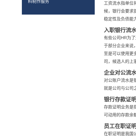
料制作服务
工资流水指单位
候，银行会要求
稳定性及负债能
入职银行流
有些公司HR为
于部分企业来说
至是可以使用更
司，候选人的上家
企业对公流
对公账户流水是
就是公司与公司
银行存款证
存款证明业务是
可动用的存款余
员工在职证
在职证明是我国