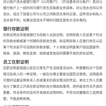
对公账户流水是银行客户《公司客户》（开设基本对公账户）其对公
银行帐户上一段时间与银行发生存取款业务清单。对公流水也叫公司
流水，说白了就是公司与公司之间账目往来的记录。这样流水和私人
流水很不同，如果出现流水不够的问题还是有方法补救的。
银行存款证明
存款证明业务是指银行为存款人出具证明，证明存款人在前某个时点
的存款余额或某个时期的存款发生额，和证明存款人在银行有在以后
某个时点前不可动用的存款余额。个人存款证明是客户因出国留学、
探亲、旅游、移民定居、经商或其他目的需要开具的资信证明。
员工在职证明
在职证明是我国公民在日常生产生活经营活动中，所需要的对个在职
情况及收入的一种证明，一般在办理主要是出国签证使用。证明是用
可靠的证据证明有关人员或事实的真实情况的凭证。单位工作人员要
充分了解员工开具在职证明的充分理由和事项，研判是否符合开具的
需要，符合条件的及时开具相关证明材料，不符合的要跟员工说明清
楚，不能武断拒绝。