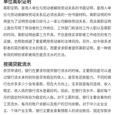
单位离职证明
离职证明，是用人单位与劳动者解除劳动关系的书面证明，是用人单
位与劳动者解除劳动关系后必须出具的一份书面材料。离职证明的作
用是为了证明劳动者已经与上一家公司解除劳动关系，而且离职证明
上面也写明了劳动者的工作岗位、工作部门和该份工作入职以及离职
的时间。离职证明由第三方开具，不仅是核实求职者工作经历的有力
证据，也帮助规避了重复聘用劳动者的法律风险。另外，如今很多求
职者的简历都有注水的情况，而要求求职者提供离职证明，是一种很
有效的辨别求职者简历是否注水的方法。
按揭贷款流水
房贷申请时，银行在要求你提供银行流水的时候，主要原因是可以通
过银行流水来判别你是否有稳定的收入，是否有还款能力。不同的银
行也许多多少少会有差距，但在大方向上，无非就是每月连续、收入
稳定、收入高的银行流水是最好的。因此，在银行流水中，最好每个
月的固定时间有较为稳定的入账。对于工薪阶层，银行主要会看你的
工资流水、每月的账户余额以及账户的日均余额。对于中小企业业
主、个体户业主等，银行主要会查看借款人的进出账目、固定存款余