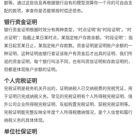
额等。通过这些信息再根据银行自有的模型测算你一个月的可自由支
配的款项，审查你是否能够按时偿还债务。
银行资金证明
银行资金证明根据时效分有两种类型，“时点证明”和“时段证明”。“时
点证明”：指截止某日某时点，某指定帐户存款余额。“时段证明”：指
某日起至某日止，某指定帐户存款数。资金证明是证明账户余额的一
种证明，这种证明由银行查证该账户有资金后才出具的证明、我们所
说的资金证明，每个银行叫法不同，也有叫资信证明和存款证明的，
但都是体现账户余额的证明。
个人完税证明
完税证明是税务机关开出的，证明纳税人已交纳税费的完税凭证，用
于证明已完成纳税义务。常见的完税证明有个人所得税完税证明、境
外公司企业所得税完税证明、车船购置完税证明、契税完税证明等。
完税证明能完整反映全年度个人所得税缴纳情况，是个人信誉和履行
纳税义务的具体体现。
单位社保证明