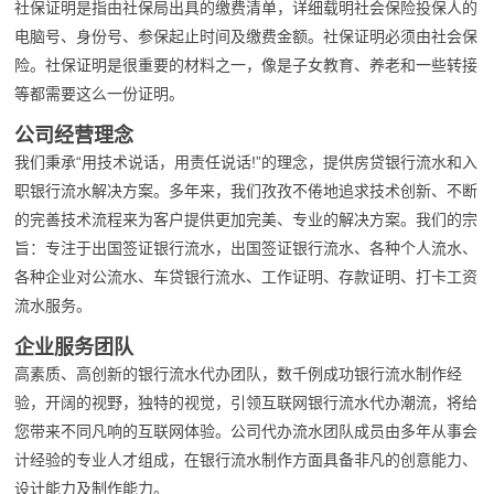
社保证明是指由社保局出具的缴费清单，详细载明社会保险投保人的
电脑号、身份号、参保起止时间及缴费金额。社保证明必须由社会保
险。社保证明是很重要的材料之一，像是子女教育、养老和一些转接
等都需要这么一份证明。
公司经营理念
我们秉承“用技术说话，用责任说话!”的理念，提供房贷银行流水和入
职银行流水解决方案。多年来，我们孜孜不倦地追求技术创新、不断
的完善技术流程来为客户提供更加完美、专业的解决方案。我们的宗
旨：专注于出国签证银行流水，出国签证银行流水、各种个人流水、
各种企业对公流水、车贷银行流水、工作证明、存款证明、打卡工资
流水服务。
企业服务团队
高素质、高创新的银行流水代办团队，数千例成功银行流水制作经
验，开阔的视野，独特的视觉，引领互联网银行流水代办潮流，将给
您带来不同凡响的互联网体验。公司代办流水团队成员由多年从事会
计经验的专业人才组成，在银行流水制作方面具备非凡的创意能力、
设计能力及制作能力。