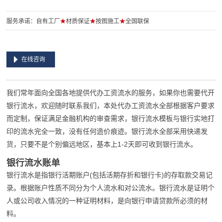
服务承诺：自有工厂
★
材质保证
★
按图施工
★
全国联保
在线咨询
我们常年面向全国各地提供代办工资流水的服务，如果你也需要代开
银行流水，欢迎随时联系我们，本处代办工资流水全部根据客户要求
而定制，保证满足金融机构的审查需求，银行流水模板与银行实地打
印的流水完全一致，没有任何造价痕迹。银行流水全部采用快递发
货，只要不是个别偏远地区，基本上1-2天即可收到银行流水。
银行流水账单
银行流水是指银行活期账户(包括活期存折和银行卡)的存取款交易记
录。根据账户性质不同分为个人流水和对公流水。银行流水是证明个
人或公司收入情况的一种证明材料，是向银行申请贷款所必须的材
料。