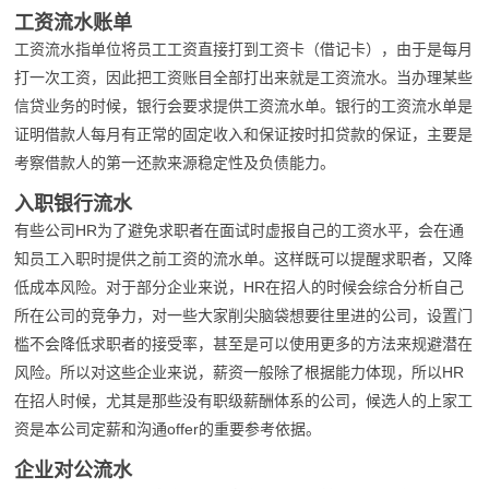
工资流水账单
工资流水指单位将员工工资直接打到工资卡（借记卡），由于是每月
打一次工资，因此把工资账目全部打出来就是工资流水。当办理某些
信贷业务的时候，银行会要求提供工资流水单。银行的工资流水单是
证明借款人每月有正常的固定收入和保证按时扣贷款的保证，主要是
考察借款人的第一还款来源稳定性及负债能力。
入职银行流水
有些公司HR为了避免求职者在面试时虚报自己的工资水平，会在通
知员工入职时提供之前工资的流水单。这样既可以提醒求职者，又降
低成本风险。对于部分企业来说，HR在招人的时候会综合分析自己
所在公司的竞争力，对一些大家削尖脑袋想要往里进的公司，设置门
槛不会降低求职者的接受率，甚至是可以使用更多的方法来规避潜在
风险。所以对这些企业来说，薪资一般除了根据能力体现，所以HR
在招人时候，尤其是那些没有职级薪酬体系的公司，候选人的上家工
资是本公司定薪和沟通offer的重要参考依据。
企业对公流水