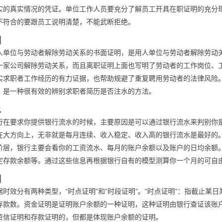
实的真实情况的凭证。单位工作人员要充分了解员工开具在职证明的充分
不符合的要跟员工说明清楚，不能武断拒绝。
明
人单位与劳动者解除劳动关系的书面证明，是用人单位与劳动者解除劳动
一家公司解除劳动关系，而且离职证明上面也写明了劳动者的工作岗位、
实求职者工作经历的有力证据，也帮助规避了重复聘用劳动者的法律风险
，是一种很有效的辨别求职者简历是否注水的方法。
水
行在要求你提供银行流水的时候，主要原因是可以通过银行流水来判别你
在大方向上，无非就是每月连续、收入稳定、收入高的银行流水是最好的
阶层，银行主要会看你的工资流水、每月的账户余额以及账户的日均余额
定存款余额等。通过这些信息再根据银行自有的模型测算你一个月的可自
明
时效分有两种类型，“时点证明”和“时段证明”。“时点证明”：指截止某
存款数。资金证明是证明账户余额的一种证明，这种证明由银行查证该账
资信证明和存款证明的，但都是体现账户余额的证明。