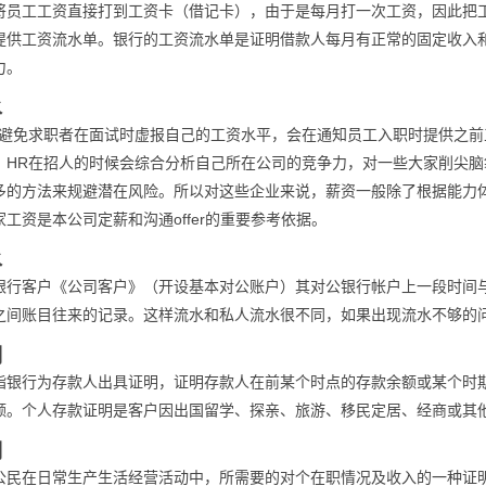
将员工工资直接打到工资卡（借记卡），由于是每月打一次工资，因此把
提供工资流水单。银行的工资流水单是证明借款人每月有正常的固定收入
力。
水
了避免求职者在面试时虚报自己的工资水平，会在通知员工入职时提供之
，HR在招人的时候会综合分析自己所在公司的竞争力，对一些大家削尖
多的方法来规避潜在风险。所以对这些企业来说，薪资一般除了根据能力
工资是本公司定薪和沟通offer的重要参考依据。
水
银行客户《公司客户》（开设基本对公账户）其对公银行帐户上一段时间
之间账目往来的记录。这样流水和私人流水很不同，如果出现流水不够的
明
指银行为存款人出具证明，证明存款人在前某个时点的存款余额或某个时
额。个人存款证明是客户因出国留学、探亲、旅游、移民定居、经商或其
明
公民在日常生产生活经营活动中，所需要的对个在职情况及收入的一种证