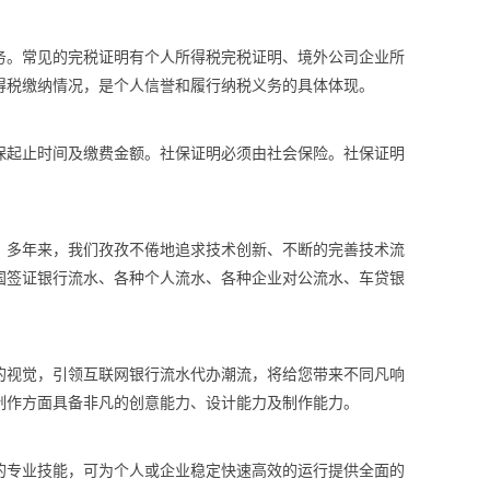
务。常见的完税证明有个人所得税完税证明、境外公司企业所
得税缴纳情况，是个人信誉和履行纳税义务的具体体现。
保起止时间及缴费金额。社保证明必须由社会保险。社保证明
案。多年来，我们孜孜不倦地追求技术创新、不断的完善技术流
国签证银行流水、各种个人流水、各种企业对公流水、车贷银
的视觉，引领互联网银行流水代办潮流，将给您带来不同凡响
制作方面具备非凡的创意能力、设计能力及制作能力。
的专业技能，可为个人或企业稳定快速高效的运行提供全面的