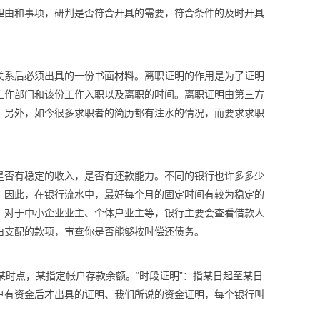
理由和事项，研判是否符合开具的需要，符合条件的及时开具
关系后必须出具的一份书面材料。离职证明的作用是为了证明
工作部门和该份工作入职以及离职的时间。离职证明由第三方
。另外，如今很多求职者的简历都有注水的情况，而要求求职
是否有稳定的收入，是否有还款能力。不同的银行也许多多少
。因此，在银行流水中，最好每个月的固定时间有较为稳定的
。对于中小企业业主、个体户业主等，银行主要会查看借款人
由支配的款项，审查你是否能够按时偿还债务。
日某时点，某指定帐户存款余额。“时段证明”：指某日起至某日
户有资金后才出具的证明、我们所说的资金证明，每个银行叫