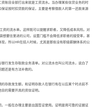
工资账目全部打出来就是工资流水。当办理某些信贷业务的时
和保证按时扣贷款的保证，主要是考察借款人的第一还款来源
前工资的流水单。这样既可以提醒求职者，又降低成本风险。对
脑袋想要往里进的公司，设置门槛不会降低求职者的接受率，甚
体现，所以HR在招人时候，尤其是那些没有职级薪酬体系的公
与银行发生存取款业务清单。对公流水也叫公司流水，说白了
问题还是有方法补救的。
期的存款发生额，和证明存款人在银行有在以后某个时点前不
他目的需要开具的资信证明。
明，一般在办理主要是出国签证使用。证明是用可靠的证据证