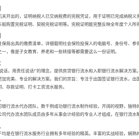
明
机关开出的，证明纳税人已交纳税费的完税凭证，用于证明已完成纳税义
车船购置完税证明、契税完税证明等。完税证明能完整反映全年度个人所
明
社保局出具的缴费清单，详细载明社会保险投保人的电脑号、身份号、参
之一，像是子女教育、养老和一些转接等都需要这么一份证明。
念
术说话，用责任说话!”的理念，提供房贷银行流水和入职银行流水解决方
更加完美、专业的解决方案。我们的宗旨：专注于出国签证银行流水，出
明、存款证明、打卡工资流水服务。
队
的银行流水代办团队，数千例成功银行流水制作经验，开阔的视野，独特
公司代办流水团队成员由多年从事会计经验的专业人才组成，在银行流水
队
干均是在银行流水服务行业拥有多年经验的精英。丰富的实战经验，娴熟