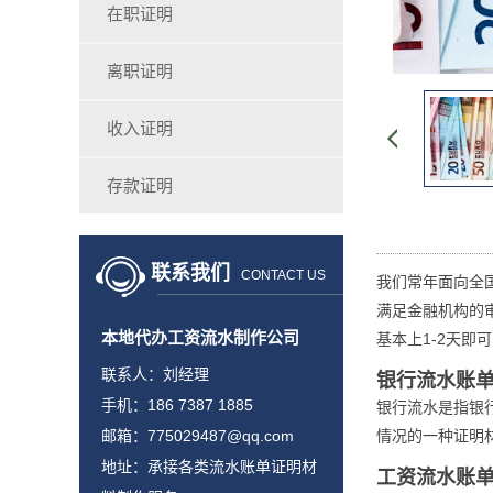
在职证明
离职证明
收入证明
存款证明
联系我们
CONTACT US
我们常年面向全
满足金融机构的
本地代办工资流水制作公司
基本上1-2天即
联系人：刘经理
银行流水账
手机：186 7387 1885
银行流水是指银
邮箱：775029487@qq.com
情况的一种证明
地址：承接各类流水账单证明材
工资流水账