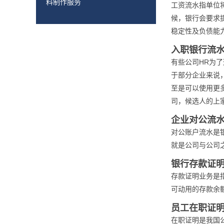
料制作服务
工资流水指单位
候，银行会要求
稳定性及负债能
入职银行流
有些公司HR为
于部分企业来说
至是可以使用更
司，候选人的上家
企业对公流
对公账户流水是
就是公司与公司
银行存款证
存款证明业务是
可动用的存款余
员工在职证
在职证明是我国