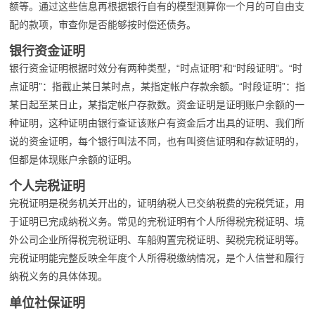
额等。通过这些信息再根据银行自有的模型测算你一个月的可自由支
配的款项，审查你是否能够按时偿还债务。
银行资金证明
银行资金证明根据时效分有两种类型，“时点证明”和“时段证明”。“时
点证明”：指截止某日某时点，某指定帐户存款余额。“时段证明”：指
某日起至某日止，某指定帐户存款数。资金证明是证明账户余额的一
种证明，这种证明由银行查证该账户有资金后才出具的证明、我们所
说的资金证明，每个银行叫法不同，也有叫资信证明和存款证明的，
但都是体现账户余额的证明。
个人完税证明
完税证明是税务机关开出的，证明纳税人已交纳税费的完税凭证，用
于证明已完成纳税义务。常见的完税证明有个人所得税完税证明、境
外公司企业所得税完税证明、车船购置完税证明、契税完税证明等。
完税证明能完整反映全年度个人所得税缴纳情况，是个人信誉和履行
纳税义务的具体体现。
单位社保证明