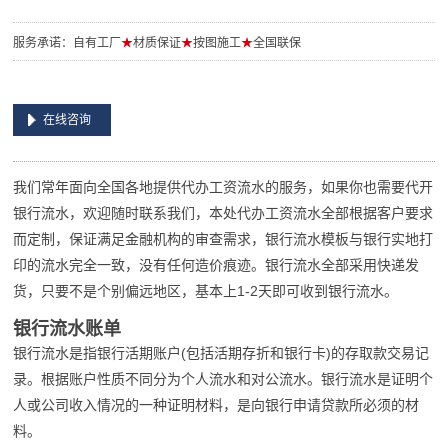
服务承诺：自有工厂
★
材质保证
★
按图施工
★
全国联保
在线咨询
我们常年面向全国各地提供代办工资流水的服务，如果你也需要代开
银行流水，欢迎随时联系我们，本处代办工资流水全部根据客户要求
而定制，保证满足金融机构的审查需求，银行流水模板与银行实地打
印的流水完全一致，没有任何造价痕迹。银行流水全部采用快递发
货，只要不是个别偏远地区，基本上1-2天即可收到银行流水。
银行流水账单
银行流水是指银行活期账户(包括活期存折和银行卡)的存取款交易记
录。根据账户性质不同分为个人流水和对公流水。银行流水是证明个
人或公司收入情况的一种证明材料，是向银行申请贷款所必须的材
料。