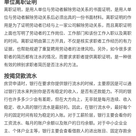
单位离职证明
离职证明，是用人单位与劳动者解除劳动关系的书面证明，是用人单
位与劳动者解除劳动关系后必须出具的一份书面材料。离职证明的作
用是为了证明劳动者已经与上一家公司解除劳动关系，而且离职证明
上面也写明了劳动者的工作岗位、工作部门和该份工作入职以及离职
的时间。离职证明由第三方开具，不仅是核实求职者工作经历的有力
证据，也帮助规避了重复聘用劳动者的法律风险。另外，如今很多求
职者的简历都有注水的情况，而要求求职者提供离职证明，是一种很
有效的辨别求职者简历是否注水的方法。
按揭贷款流水
房贷申请时，银行在要求你提供银行流水的时候，主要原因是可以通
过银行流水来判别你是否有稳定的收入，是否有还款能力。不同的银
行也许多多少少会有差距，但在大方向上，无非就是每月连续、收入
稳定、收入高的银行流水是最好的。因此，在银行流水中，最好每个
月的固定时间有较为稳定的入账。对于工薪阶层，银行主要会看你的
工资流水、每月的账户余额以及账户的日均余额。对于中小企业业
主、个体户业主等，银行主要会查看借款人的进出账目、固定存款余