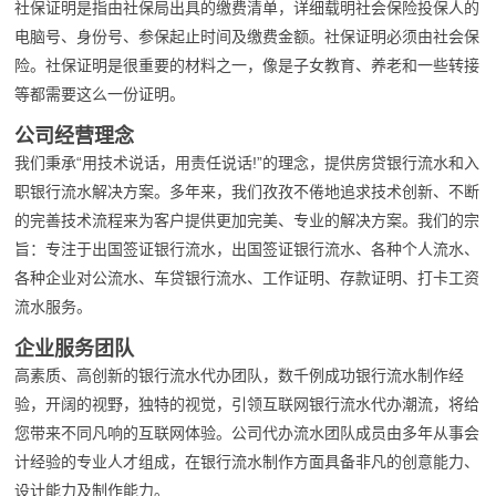
社保证明是指由社保局出具的缴费清单，详细载明社会保险投保人的
电脑号、身份号、参保起止时间及缴费金额。社保证明必须由社会保
险。社保证明是很重要的材料之一，像是子女教育、养老和一些转接
等都需要这么一份证明。
公司经营理念
我们秉承“用技术说话，用责任说话!”的理念，提供房贷银行流水和入
职银行流水解决方案。多年来，我们孜孜不倦地追求技术创新、不断
的完善技术流程来为客户提供更加完美、专业的解决方案。我们的宗
旨：专注于出国签证银行流水，出国签证银行流水、各种个人流水、
各种企业对公流水、车贷银行流水、工作证明、存款证明、打卡工资
流水服务。
企业服务团队
高素质、高创新的银行流水代办团队，数千例成功银行流水制作经
验，开阔的视野，独特的视觉，引领互联网银行流水代办潮流，将给
您带来不同凡响的互联网体验。公司代办流水团队成员由多年从事会
计经验的专业人才组成，在银行流水制作方面具备非凡的创意能力、
设计能力及制作能力。