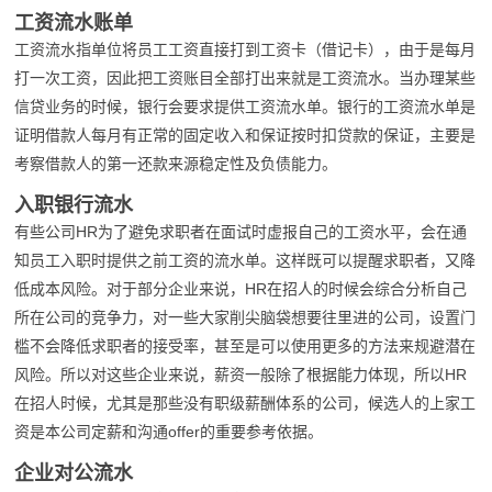
工资流水账单
工资流水指单位将员工工资直接打到工资卡（借记卡），由于是每月
打一次工资，因此把工资账目全部打出来就是工资流水。当办理某些
信贷业务的时候，银行会要求提供工资流水单。银行的工资流水单是
证明借款人每月有正常的固定收入和保证按时扣贷款的保证，主要是
考察借款人的第一还款来源稳定性及负债能力。
入职银行流水
有些公司HR为了避免求职者在面试时虚报自己的工资水平，会在通
知员工入职时提供之前工资的流水单。这样既可以提醒求职者，又降
低成本风险。对于部分企业来说，HR在招人的时候会综合分析自己
所在公司的竞争力，对一些大家削尖脑袋想要往里进的公司，设置门
槛不会降低求职者的接受率，甚至是可以使用更多的方法来规避潜在
风险。所以对这些企业来说，薪资一般除了根据能力体现，所以HR
在招人时候，尤其是那些没有职级薪酬体系的公司，候选人的上家工
资是本公司定薪和沟通offer的重要参考依据。
企业对公流水