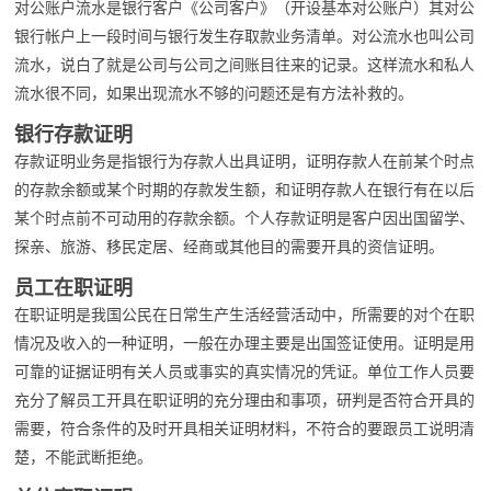
对公账户流水是银行客户《公司客户》（开设基本对公账户）其对公
银行帐户上一段时间与银行发生存取款业务清单。对公流水也叫公司
流水，说白了就是公司与公司之间账目往来的记录。这样流水和私人
流水很不同，如果出现流水不够的问题还是有方法补救的。
银行存款证明
存款证明业务是指银行为存款人出具证明，证明存款人在前某个时点
的存款余额或某个时期的存款发生额，和证明存款人在银行有在以后
某个时点前不可动用的存款余额。个人存款证明是客户因出国留学、
探亲、旅游、移民定居、经商或其他目的需要开具的资信证明。
员工在职证明
在职证明是我国公民在日常生产生活经营活动中，所需要的对个在职
情况及收入的一种证明，一般在办理主要是出国签证使用。证明是用
可靠的证据证明有关人员或事实的真实情况的凭证。单位工作人员要
充分了解员工开具在职证明的充分理由和事项，研判是否符合开具的
需要，符合条件的及时开具相关证明材料，不符合的要跟员工说明清
楚，不能武断拒绝。