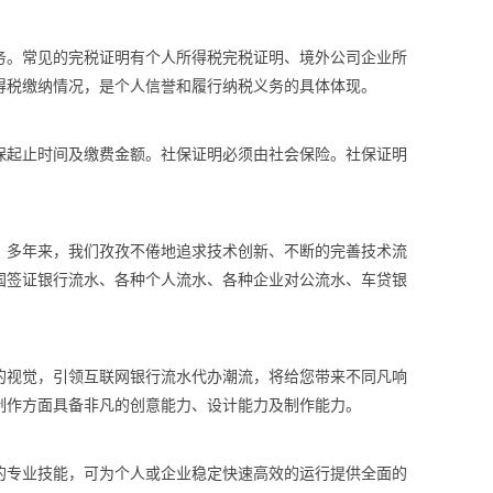
务。常见的完税证明有个人所得税完税证明、境外公司企业所
得税缴纳情况，是个人信誉和履行纳税义务的具体体现。
保起止时间及缴费金额。社保证明必须由社会保险。社保证明
案。多年来，我们孜孜不倦地追求技术创新、不断的完善技术流
国签证银行流水、各种个人流水、各种企业对公流水、车贷银
的视觉，引领互联网银行流水代办潮流，将给您带来不同凡响
制作方面具备非凡的创意能力、设计能力及制作能力。
的专业技能，可为个人或企业稳定快速高效的运行提供全面的