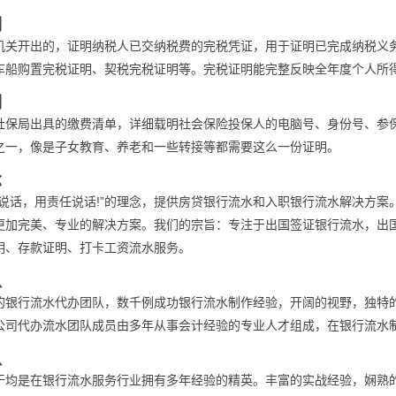
明
机关开出的，证明纳税人已交纳税费的完税凭证，用于证明已完成纳税义
车船购置完税证明、契税完税证明等。完税证明能完整反映全年度个人所
明
社保局出具的缴费清单，详细载明社会保险投保人的电脑号、身份号、参
之一，像是子女教育、养老和一些转接等都需要这么一份证明。
念
术说话，用责任说话!”的理念，提供房贷银行流水和入职银行流水解决方
更加完美、专业的解决方案。我们的宗旨：专注于出国签证银行流水，出
明、存款证明、打卡工资流水服务。
队
的银行流水代办团队，数千例成功银行流水制作经验，开阔的视野，独特
公司代办流水团队成员由多年从事会计经验的专业人才组成，在银行流水
队
干均是在银行流水服务行业拥有多年经验的精英。丰富的实战经验，娴熟