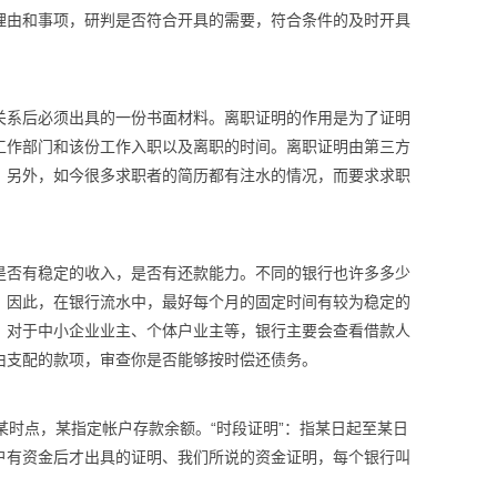
理由和事项，研判是否符合开具的需要，符合条件的及时开具
关系后必须出具的一份书面材料。离职证明的作用是为了证明
工作部门和该份工作入职以及离职的时间。离职证明由第三方
。另外，如今很多求职者的简历都有注水的情况，而要求求职
是否有稳定的收入，是否有还款能力。不同的银行也许多多少
。因此，在银行流水中，最好每个月的固定时间有较为稳定的
。对于中小企业业主、个体户业主等，银行主要会查看借款人
由支配的款项，审查你是否能够按时偿还债务。
日某时点，某指定帐户存款余额。“时段证明”：指某日起至某日
户有资金后才出具的证明、我们所说的资金证明，每个银行叫