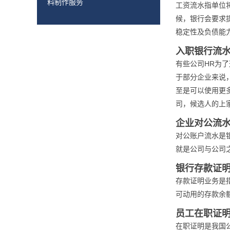
料制作服务
工资流水指单位
候，银行会要求
稳定性及负债能
入职银行流
有些公司HR为
于部分企业来说
至是可以使用更
司，候选人的上家
企业对公流
对公账户流水是
就是公司与公司
银行存款证
存款证明业务是
可动用的存款余
员工在职证
在职证明是我国