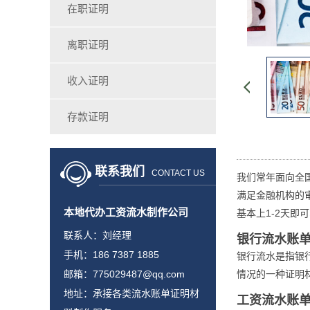
在职证明
离职证明
收入证明
存款证明
联系我们
CONTACT US
我们常年面向全
满足金融机构的
本地代办工资流水制作公司
基本上1-2天即
联系人：刘经理
银行流水账
手机：186 7387 1885
银行流水是指银
邮箱：775029487@qq.com
情况的一种证明
地址：承接各类流水账单证明材
工资流水账