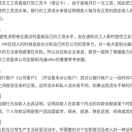
将员工工资直接打到工资卡（借记卡），由于是每月打一次工资，因此把
提供工资流水单。银行的工资流水单是证明借款人每月有正常的固定收入
力。
水
了避免求职者在面试时虚报自己的工资水平，会在通知员工入职时提供之
，HR在招人的时候会综合分析自己所在公司的竞争力，对一些大家削尖
多的方法来规避潜在风险。所以对这些企业来说，薪资一般除了根据能力
工资是本公司定薪和沟通offer的重要参考依据。
水
银行客户《公司客户》（开设基本对公账户）其对公银行帐户上一段时间
之间账目往来的记录。这样流水和私人流水很不同，如果出现流水不够的
明
指银行为存款人出具证明，证明存款人在前某个时点的存款余额或某个时
额。个人存款证明是客户因出国留学、探亲、旅游、移民定居、经商或其
明
公民在日常生产生活经营活动中，所需要的对个在职情况及收入的一种证