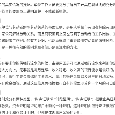
实的真实情况的凭证。单位工作人员要充分了解员工开具在职证明的充分
不符合的要跟员工说明清楚，不能武断拒绝。
明
人单位与劳动者解除劳动关系的书面证明，是用人单位与劳动者解除劳动
一家公司解除劳动关系，而且离职证明上面也写明了劳动者的工作岗位、
实求职者工作经历的有力证据，也帮助规避了重复聘用劳动者的法律风险
，是一种很有效的辨别求职者简历是否注水的方法。
水
行在要求你提供银行流水的时候，主要原因是可以通过银行流水来判别你
在大方向上，无非就是每月连续、收入稳定、收入高的银行流水是最好的
阶层，银行主要会看你的工资流水、每月的账户余额以及账户的日均余额
定存款余额等。通过这些信息再根据银行自有的模型测算你一个月的可自
明
时效分有两种类型，“时点证明”和“时段证明”。“时点证明”：指截止某
存款数。资金证明是证明账户余额的一种证明，这种证明由银行查证该账
资信证明和存款证明的，但都是体现账户余额的证明。