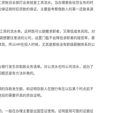
工资账目全部打出来就是工资流水。当办理某些信贷业务的时
和保证按时扣贷款的保证，主要是考察借款人的第一还款来源
前工资的流水单。这样既可以提醒求职者，又降低成本风险。对
脑袋想要往里进的公司，设置门槛不会降低求职者的接受率，甚
体现，所以HR在招人时候，尤其是那些没有职级薪酬体系的公
与银行发生存取款业务清单。对公流水也叫公司流水，说白了
问题还是有方法补救的。
期的存款发生额，和证明存款人在银行有在以后某个时点前不
他目的需要开具的资信证明。
明，一般在办理主要是出国签证使用。证明是用可靠的证据证