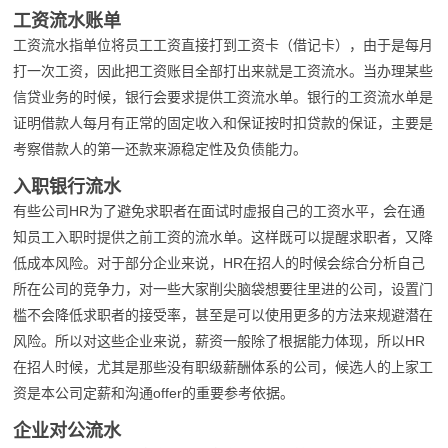
工资流水账单
工资流水指单位将员工工资直接打到工资卡（借记卡），由于是每月
打一次工资，因此把工资账目全部打出来就是工资流水。当办理某些
信贷业务的时候，银行会要求提供工资流水单。银行的工资流水单是
证明借款人每月有正常的固定收入和保证按时扣贷款的保证，主要是
考察借款人的第一还款来源稳定性及负债能力。
入职银行流水
有些公司HR为了避免求职者在面试时虚报自己的工资水平，会在通
知员工入职时提供之前工资的流水单。这样既可以提醒求职者，又降
低成本风险。对于部分企业来说，HR在招人的时候会综合分析自己
所在公司的竞争力，对一些大家削尖脑袋想要往里进的公司，设置门
槛不会降低求职者的接受率，甚至是可以使用更多的方法来规避潜在
风险。所以对这些企业来说，薪资一般除了根据能力体现，所以HR
在招人时候，尤其是那些没有职级薪酬体系的公司，候选人的上家工
资是本公司定薪和沟通offer的重要参考依据。
企业对公流水