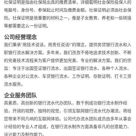
社保证明是指由社保局出具的缴费清单，详细载明社会保险投保人的
电脑号、身份号、参保起止时间及缴费金额。社保证明必须由社会保
险。社保证明是很重要的材料之一，像是子女教育、养老和一些转接
等都需要这么一份证明。
公司经营理念
我们秉承“用技术说话，用责任说话!”的理念，提供房贷银行流水和入
职银行流水解决方案。多年来，我们孜孜不倦地追求技术创新、不断
的完善技术流程来为客户提供更加完美、专业的解决方案。我们的宗
旨：专注于出国签证银行流水，出国签证银行流水、各种个人流水、
各种企业对公流水、车贷银行流水、工作证明、存款证明、打卡工资
流水服务。
企业服务团队
高素质、高创新的银行流水代办团队，数千例成功银行流水制作经
验，开阔的视野，独特的视觉，引领互联网银行流水代办潮流，将给
您带来不同凡响的互联网体验。公司代办流水团队成员由多年从事会
计经验的专业人才组成，在银行流水制作方面具备非凡的创意能力、
设计能力及制作能力。