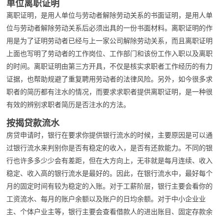
单位离职证明
离职证明，是用人单位与劳动者解除劳动关系的书面证明，是用人单
位与劳动者解除劳动关系后必须出具的一份书面材料。离职证明的作
用是为了证明劳动者已经与上一家公司解除劳动关系，而且离职证明
上面也写明了劳动者的工作岗位、工作部门和该份工作入职以及离职
的时间。离职证明由第三方开具，不仅是核实求职者工作经历的有力
证据，也帮助规避了重复聘用劳动者的法律风险。另外，如今很多求
职者的简历都有注水的情况，而要求求职者提供离职证明，是一种很
有效的辨别求职者简历是否注水的方法。
按揭贷款流水
房贷申请时，银行在要求你提供银行流水的时候，主要原因是可以通
过银行流水来判别你是否有稳定的收入，是否有还款能力。不同的银
行也许多多少少会有差距，但在大方向上，无非就是每月连续、收入
稳定、收入高的银行流水是最好的。因此，在银行流水中，最好每个
月的固定时间有较为稳定的入账。对于工薪阶层，银行主要会看你的
工资流水、每月的账户余额以及账户的日均余额。对于中小企业业
主、个体户业主等，银行主要会查看借款人的进出账目、固定存款余