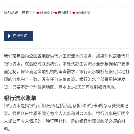
服务承诺：自有工厂
★
材质保证
★
按图施工
★
全国联保
在线咨询
我们常年面向全国各地提供代办工资流水的服务，如果你也需要代开
银行流水，欢迎随时联系我们，本处代办工资流水全部根据客户要求
而定制，保证满足金融机构的审查需求，银行流水模板与银行实地打
印的流水完全一致，没有任何造价痕迹。银行流水全部采用快递发
货，只要不是个别偏远地区，基本上1-2天即可收到银行流水。
银行流水账单
银行流水是指银行活期账户(包括活期存折和银行卡)的存取款交易记
录。根据账户性质不同分为个人流水和对公流水。银行流水是证明个
人或公司收入情况的一种证明材料，是向银行申请贷款所必须的材
料。