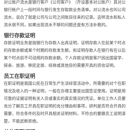
对公账户流水是银行客户《公司客户》（开设基本对公账户）其对公
银行帐户上一段时间与银行发生存取款业务清单。对公流水也叫公司
流水，说白了就是公司与公司之间账目往来的记录。这样流水和私人
流水很不同，如果出现流水不够的问题还是有方法补救的。
银行存款证明
存款证明业务是指银行为存款人出具证明，证明存款人在前某个时点
的存款余额或某个时期的存款发生额，和证明存款人在银行有在以后
某个时点前不可动用的存款余额。个人存款证明是客户因出国留学、
探亲、旅游、移民定居、经商或其他目的需要开具的资信证明。
员工在职证明
在职证明是我国公民在日常生产生活经营活动中，所需要的对个在职
情况及收入的一种证明，一般在办理主要是出国签证使用。证明是用
可靠的证据证明有关人员或事实的真实情况的凭证。单位工作人员要
充分了解员工开具在职证明的充分理由和事项，研判是否符合开具的
需要，符合条件的及时开具相关证明材料，不符合的要跟员工说明清
楚，不能武断拒绝。