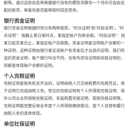
额等。通过这些信息再根据银行自有的模型测算你一个月的可自由支
配的款项，审查你是否能够按时偿还债务。
银行资金证明
银行资金证明根据时效分有两种类型，“时点证明”和“时段证明”。“时
点证明”：指截止某日某时点，某指定帐户存款余额。“时段证明”：指
某日起至某日止，某指定帐户存款数。资金证明是证明账户余额的一
种证明，这种证明由银行查证该账户有资金后才出具的证明、我们所
说的资金证明，每个银行叫法不同，也有叫资信证明和存款证明的，
但都是体现账户余额的证明。
个人完税证明
完税证明是税务机关开出的，证明纳税人已交纳税费的完税凭证，用
于证明已完成纳税义务。常见的完税证明有个人所得税完税证明、境
外公司企业所得税完税证明、车船购置完税证明、契税完税证明等。
完税证明能完整反映全年度个人所得税缴纳情况，是个人信誉和履行
纳税义务的具体体现。
单位社保证明