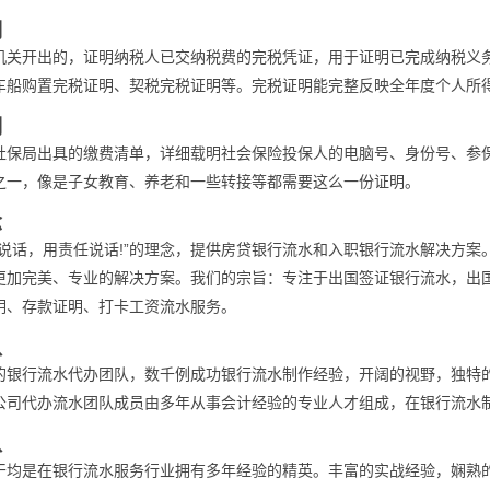
明
机关开出的，证明纳税人已交纳税费的完税凭证，用于证明已完成纳税义
车船购置完税证明、契税完税证明等。完税证明能完整反映全年度个人所
明
社保局出具的缴费清单，详细载明社会保险投保人的电脑号、身份号、参
之一，像是子女教育、养老和一些转接等都需要这么一份证明。
念
术说话，用责任说话!”的理念，提供房贷银行流水和入职银行流水解决方
更加完美、专业的解决方案。我们的宗旨：专注于出国签证银行流水，出
明、存款证明、打卡工资流水服务。
队
的银行流水代办团队，数千例成功银行流水制作经验，开阔的视野，独特
公司代办流水团队成员由多年从事会计经验的专业人才组成，在银行流水
队
干均是在银行流水服务行业拥有多年经验的精英。丰富的实战经验，娴熟