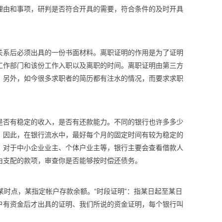
理由和事项，研判是否符合开具的需要，符合条件的及时开具
关系后必须出具的一份书面材料。离职证明的作用是为了证明
工作部门和该份工作入职以及离职的时间。离职证明由第三方
。另外，如今很多求职者的简历都有注水的情况，而要求求职
是否有稳定的收入，是否有还款能力。不同的银行也许多多少
。因此，在银行流水中，最好每个月的固定时间有较为稳定的
。对于中小企业业主、个体户业主等，银行主要会查看借款人
由支配的款项，审查你是否能够按时偿还债务。
日某时点，某指定帐户存款余额。“时段证明”：指某日起至某日
户有资金后才出具的证明、我们所说的资金证明，每个银行叫