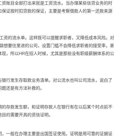
工资账目全部打出来就是工资流水。当办理某些信贷业务的时
和保证按时扣贷款的保证，主要是考察借款人的第一还款来源
前工资的流水单。这样既可以提醒求职者，又降低成本风险。对
脑袋想要往里进的公司，设置门槛不会降低求职者的接受率，甚
体现，所以HR在招人时候，尤其是那些没有职级薪酬体系的公
与银行发生存取款业务清单。对公流水也叫公司流水，说白了
问题还是有方法补救的。
期的存款发生额，和证明存款人在银行有在以后某个时点前不
他目的需要开具的资信证明。
明，一般在办理主要是出国签证使用。证明是用可靠的证据证