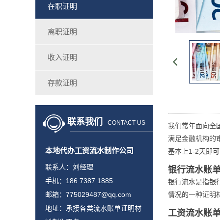
在职证明
离职证明
收入证明
存款证明
联系我们
CONTACT US
我们常年面向全
满足金融机构的
本地代办工资流水制作公司
基本上1-2天即
联系人：刘经理
银行流水账
手机：186 7387 1885
银行流水是指银
邮箱：775029487@qq.com
情况的一种证明
地址：承接各类流水账单证明材
工资流水账