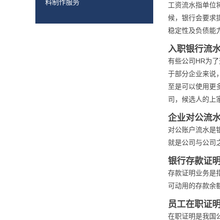
料制作服务
工资流水指单位
候，银行会要求
稳定性及负债能
入职银行流
有些公司HR为
于部分企业来说
至是可以使用更
司，候选人的上家
企业对公流
对公账户流水是
就是公司与公司
银行存款证
存款证明业务是
可动用的存款余
员工在职证
在职证明是我国