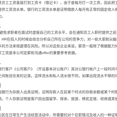
将员工工资直接打到工资卡（借记卡），由于是每月打一次工资，因此把
提供工资流水单。银行的工资流水单是证明借款人每月有正常的固定收入
力。
水
了避免求职者在面试时虚报自己的工资水平，会在通知员工入职时提供之
，HR在招人的时候会综合分析自己所在公司的竞争力，对一些大家削尖
多的方法来规避潜在风险。所以对这些企业来说，薪资一般除了根据能力
工资是本公司定薪和沟通offer的重要参考依据。
水
银行客户《公司客户》（开设基本对公账户）其对公银行帐户上一段时间
之间账目往来的记录。这样流水和私人流水很不同，如果出现流水不够的
明
指银行为存款人出具证明，证明存款人在前某个时点的存款余额或某个时
额。个人存款证明是客户因出国留学、探亲、旅游、移民定居、经商或其
明
公民在日常生产生活经营活动中，所需要的对个在职情况及收入的一种证