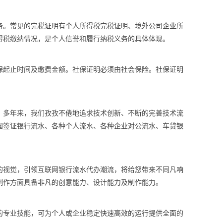
务。常见的完税证明有个人所得税完税证明、境外公司企业所
得税缴纳情况，是个人信誉和履行纳税义务的具体体现。
保起止时间及缴费金额。社保证明必须由社会保险。社保证明
案。多年来，我们孜孜不倦地追求技术创新、不断的完善技术流
国签证银行流水、各种个人流水、各种企业对公流水、车贷银
的视觉，引领互联网银行流水代办潮流，将给您带来不同凡响
制作方面具备非凡的创意能力、设计能力及制作能力。
的专业技能，可为个人或企业稳定快速高效的运行提供全面的