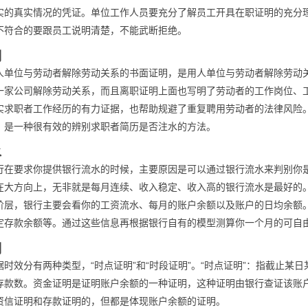
实的真实情况的凭证。单位工作人员要充分了解员工开具在职证明的充分
不符合的要跟员工说明清楚，不能武断拒绝。
明
人单位与劳动者解除劳动关系的书面证明，是用人单位与劳动者解除劳动
一家公司解除劳动关系，而且离职证明上面也写明了劳动者的工作岗位、
实求职者工作经历的有力证据，也帮助规避了重复聘用劳动者的法律风险
，是一种很有效的辨别求职者简历是否注水的方法。
水
行在要求你提供银行流水的时候，主要原因是可以通过银行流水来判别你
在大方向上，无非就是每月连续、收入稳定、收入高的银行流水是最好的
阶层，银行主要会看你的工资流水、每月的账户余额以及账户的日均余额
定存款余额等。通过这些信息再根据银行自有的模型测算你一个月的可自
明
时效分有两种类型，“时点证明”和“时段证明”。“时点证明”：指截止某
存款数。资金证明是证明账户余额的一种证明，这种证明由银行查证该账
资信证明和存款证明的，但都是体现账户余额的证明。