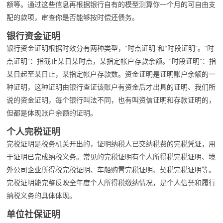
额等。通过这些信息再根据银行自有的模型测算你一个月的可自由支
配的款项，审查你是否能够按时偿还债务。
银行资金证明
银行资金证明根据时效分有两种类型，“时点证明”和“时段证明”。“时
点证明”：指截止某日某时点，某指定帐户存款余额。“时段证明”：指
某日起至某日止，某指定帐户存款数。资金证明是证明账户余额的一
种证明，这种证明由银行查证该账户有资金后才出具的证明、我们所
说的资金证明，每个银行叫法不同，也有叫资信证明和存款证明的，
但都是体现账户余额的证明。
个人完税证明
完税证明是税务机关开出的，证明纳税人已交纳税费的完税凭证，用
于证明已完成纳税义务。常见的完税证明有个人所得税完税证明、境
外公司企业所得税完税证明、车船购置完税证明、契税完税证明等。
完税证明能完整反映全年度个人所得税缴纳情况，是个人信誉和履行
纳税义务的具体体现。
单位社保证明