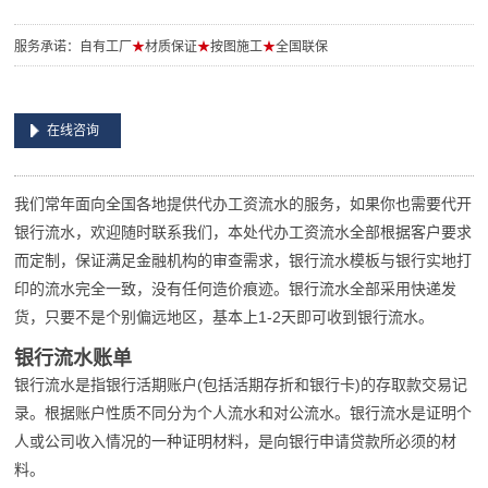
服务承诺：自有工厂
★
材质保证
★
按图施工
★
全国联保
在线咨询
我们常年面向全国各地提供代办工资流水的服务，如果你也需要代开
银行流水，欢迎随时联系我们，本处代办工资流水全部根据客户要求
而定制，保证满足金融机构的审查需求，银行流水模板与银行实地打
印的流水完全一致，没有任何造价痕迹。银行流水全部采用快递发
货，只要不是个别偏远地区，基本上1-2天即可收到银行流水。
银行流水账单
银行流水是指银行活期账户(包括活期存折和银行卡)的存取款交易记
录。根据账户性质不同分为个人流水和对公流水。银行流水是证明个
人或公司收入情况的一种证明材料，是向银行申请贷款所必须的材
料。