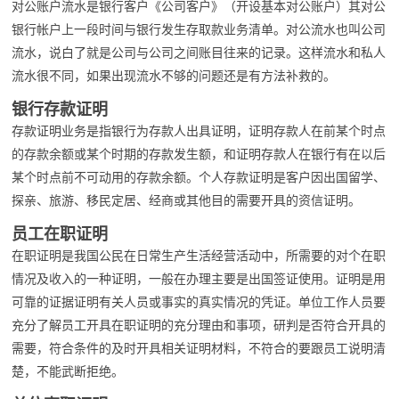
对公账户流水是银行客户《公司客户》（开设基本对公账户）其对公
银行帐户上一段时间与银行发生存取款业务清单。对公流水也叫公司
流水，说白了就是公司与公司之间账目往来的记录。这样流水和私人
流水很不同，如果出现流水不够的问题还是有方法补救的。
银行存款证明
存款证明业务是指银行为存款人出具证明，证明存款人在前某个时点
的存款余额或某个时期的存款发生额，和证明存款人在银行有在以后
某个时点前不可动用的存款余额。个人存款证明是客户因出国留学、
探亲、旅游、移民定居、经商或其他目的需要开具的资信证明。
员工在职证明
在职证明是我国公民在日常生产生活经营活动中，所需要的对个在职
情况及收入的一种证明，一般在办理主要是出国签证使用。证明是用
可靠的证据证明有关人员或事实的真实情况的凭证。单位工作人员要
充分了解员工开具在职证明的充分理由和事项，研判是否符合开具的
需要，符合条件的及时开具相关证明材料，不符合的要跟员工说明清
楚，不能武断拒绝。