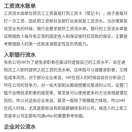
工资流水账单
工资流水指单位将员工工资直接打到工资卡（借记卡），由于是每月
打一次工资，因此把工资账目全部打出来就是工资流水。当办理某些
信贷业务的时候，银行会要求提供工资流水单。银行的工资流水单是
证明借款人每月有正常的固定收入和保证按时扣贷款的保证，主要是
考察借款人的第一还款来源稳定性及负债能力。
入职银行流水
有些公司HR为了避免求职者在面试时虚报自己的工资水平，会在通
知员工入职时提供之前工资的流水单。这样既可以提醒求职者，又降
低成本风险。对于部分企业来说，HR在招人的时候会综合分析自己
所在公司的竞争力，对一些大家削尖脑袋想要往里进的公司，设置门
槛不会降低求职者的接受率，甚至是可以使用更多的方法来规避潜在
风险。所以对这些企业来说，薪资一般除了根据能力体现，所以HR
在招人时候，尤其是那些没有职级薪酬体系的公司，候选人的上家工
资是本公司定薪和沟通offer的重要参考依据。
企业对公流水