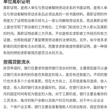
单位离职证明
离职证明，是用人单位与劳动者解除劳动关系的书面证明，是用人单
位与劳动者解除劳动关系后必须出具的一份书面材料。离职证明的作
用是为了证明劳动者已经与上一家公司解除劳动关系，而且离职证明
上面也写明了劳动者的工作岗位、工作部门和该份工作入职以及离职
的时间。离职证明由第三方开具，不仅是核实求职者工作经历的有力
证据，也帮助规避了重复聘用劳动者的法律风险。另外，如今很多求
职者的简历都有注水的情况，而要求求职者提供离职证明，是一种很
有效的辨别求职者简历是否注水的方法。
按揭贷款流水
房贷申请时，银行在要求你提供银行流水的时候，主要原因是可以通
过银行流水来判别你是否有稳定的收入，是否有还款能力。不同的银
行也许多多少少会有差距，但在大方向上，无非就是每月连续、收入
稳定、收入高的银行流水是最好的。因此，在银行流水中，最好每个
月的固定时间有较为稳定的入账。对于工薪阶层，银行主要会看你的
工资流水、每月的账户余额以及账户的日均余额。对于中小企业业
主、个体户业主等，银行主要会查看借款人的进出账目、固定存款余