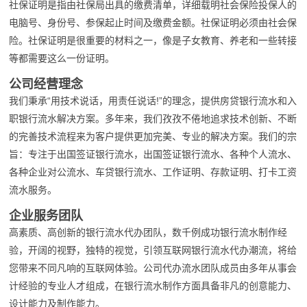
社保证明是指由社保局出具的缴费清单，详细载明社会保险投保人的
电脑号、身份号、参保起止时间及缴费金额。社保证明必须由社会保
险。社保证明是很重要的材料之一，像是子女教育、养老和一些转接
等都需要这么一份证明。
公司经营理念
我们秉承“用技术说话，用责任说话!”的理念，提供房贷银行流水和入
职银行流水解决方案。多年来，我们孜孜不倦地追求技术创新、不断
的完善技术流程来为客户提供更加完美、专业的解决方案。我们的宗
旨：专注于出国签证银行流水，出国签证银行流水、各种个人流水、
各种企业对公流水、车贷银行流水、工作证明、存款证明、打卡工资
流水服务。
企业服务团队
高素质、高创新的银行流水代办团队，数千例成功银行流水制作经
验，开阔的视野，独特的视觉，引领互联网银行流水代办潮流，将给
您带来不同凡响的互联网体验。公司代办流水团队成员由多年从事会
计经验的专业人才组成，在银行流水制作方面具备非凡的创意能力、
设计能力及制作能力。