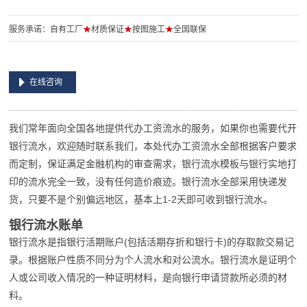
服务承诺：自有工厂
★
材质保证
★
按图施工
★
全国联保
在线咨询
我们常年面向全国各地提供代办工资流水的服务，如果你也需要代开
银行流水，欢迎随时联系我们，本处代办工资流水全部根据客户要求
而定制，保证满足金融机构的审查需求，银行流水模板与银行实地打
印的流水完全一致，没有任何造价痕迹。银行流水全部采用快递发
货，只要不是个别偏远地区，基本上1-2天即可收到银行流水。
银行流水账单
银行流水是指银行活期账户(包括活期存折和银行卡)的存取款交易记
录。根据账户性质不同分为个人流水和对公流水。银行流水是证明个
人或公司收入情况的一种证明材料，是向银行申请贷款所必须的材
料。