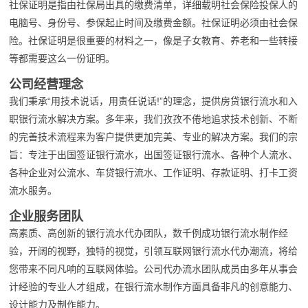
社保证明是指由社保局出具的缴费清单，详细载明社会保险投保人的
电脑号、身份号、参保起止时间及缴费金额。社保证明必须由社会保
险。社保证明是很重要的材料之一，像是子女教育、养老和一些转接
等都需要这么一份证明。
公司经营理念
我们秉承“用技术说话，用责任说话!”的理念，提供房贷银行流水和入
职银行流水解决方案。多年来，我们孜孜不倦地追求技术创新、不断
的完善技术流程来为客户提供更加完美、专业的解决方案。我们的宗
旨：专注于出国签证银行流水，出国签证银行流水、各种个人流水、
各种企业对公流水、车贷银行流水、工作证明、存款证明、打卡工资
流水服务。
企业服务团队
高素质、高创新的银行流水代办团队，数千例成功银行流水制作经
验，开阔的视野，独特的视觉，引领互联网银行流水代办潮流，将给
您带来不同凡响的互联网体验。公司代办流水团队成员由多年从事会
计经验的专业人才组成，在银行流水制作方面具备非凡的创意能力、
设计能力及制作能力。