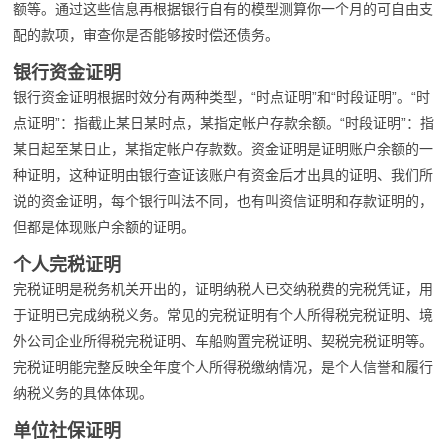
额等。通过这些信息再根据银行自有的模型测算你一个月的可自由支
配的款项，审查你是否能够按时偿还债务。
银行资金证明
银行资金证明根据时效分有两种类型，“时点证明”和“时段证明”。“时
点证明”：指截止某日某时点，某指定帐户存款余额。“时段证明”：指
某日起至某日止，某指定帐户存款数。资金证明是证明账户余额的一
种证明，这种证明由银行查证该账户有资金后才出具的证明、我们所
说的资金证明，每个银行叫法不同，也有叫资信证明和存款证明的，
但都是体现账户余额的证明。
个人完税证明
完税证明是税务机关开出的，证明纳税人已交纳税费的完税凭证，用
于证明已完成纳税义务。常见的完税证明有个人所得税完税证明、境
外公司企业所得税完税证明、车船购置完税证明、契税完税证明等。
完税证明能完整反映全年度个人所得税缴纳情况，是个人信誉和履行
纳税义务的具体体现。
单位社保证明