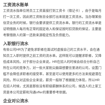
工资流水账单
工资流水指单位将员工工资直接打到工资卡（借记卡），由于是每月
打一次工资，因此把工资账目全部打出来就是工资流水。当办理某些
信贷业务的时候，银行会要求提供工资流水单。银行的工资流水单是
证明借款人每月有正常的固定收入和保证按时扣贷款的保证，主要是
考察借款人的第一还款来源稳定性及负债能力。
入职银行流水
有些公司HR为了避免求职者在面试时虚报自己的工资水平，会在通
知员工入职时提供之前工资的流水单。这样既可以提醒求职者，又降
低成本风险。对于部分企业来说，HR在招人的时候会综合分析自己
所在公司的竞争力，对一些大家削尖脑袋想要往里进的公司，设置门
槛不会降低求职者的接受率，甚至是可以使用更多的方法来规避潜在
风险。所以对这些企业来说，薪资一般除了根据能力体现，所以HR
在招人时候，尤其是那些没有职级薪酬体系的公司，候选人的上家工
资是本公司定薪和沟通offer的重要参考依据。
企业对公流水