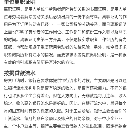
单位离职证明
离职证明，是用人单位与劳动者解除劳动关系的书面证明，是用人单
位与劳动者解除劳动关系后必须出具的一份书面材料。离职证明的作
用是为了证明劳动者已经与上一家公司解除劳动关系，而且离职证明
上面也写明了劳动者的工作岗位、工作部门和该份工作入职以及离职
的时间。离职证明由第三方开具，不仅是核实求职者工作经历的有力
证据，也帮助规避了重复聘用劳动者的法律风险。另外，如今很多求
职者的简历都有注水的情况，而要求求职者提供离职证明，是一种很
有效的辨别求职者简历是否注水的方法。
按揭贷款流水
房贷申请时，银行在要求你提供银行流水的时候，主要原因是可以通
过银行流水来判别你是否有稳定的收入，是否有还款能力。不同的银
行也许多多少少会有差距，但在大方向上，无非就是每月连续、收入
稳定、收入高的银行流水是最好的。因此，在银行流水中，最好每个
月的固定时间有较为稳定的入账。对于工薪阶层，银行主要会看你的
工资流水、每月的账户余额以及账户的日均余额。对于中小企业业
主、个体户业主等，银行主要会查看借款人的进出账目、固定存款余