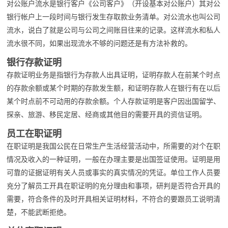
对公账户流水是银行客户《公司客户》（开设基本对公账户）其对公
银行帐户上一段时间与银行发生存取款业务清单。对公流水也叫公司
流水，说白了就是公司与公司之间账目往来的记录。这样流水和私人
流水很不同，如果出现流水不够的问题还是有方法补救的。
银行存款证明
存款证明业务是指银行为存款人出具证明，证明存款人在前某个时点
的存款余额或某个时期的存款发生额，和证明存款人在银行有在以后
某个时点前不可动用的存款余额。个人存款证明是客户因出国留学、
探亲、旅游、移民定居、经商或其他目的需要开具的资信证明。
员工在职证明
在职证明是我国公民在日常生产生活经营活动中，所需要的对个在职
情况及收入的一种证明，一般在办理主要是出国签证使用。证明是用
可靠的证据证明有关人员或事实的真实情况的凭证。单位工作人员要
充分了解员工开具在职证明的充分理由和事项，研判是否符合开具的
需要，符合条件的及时开具相关证明材料，不符合的要跟员工说明清
楚，不能武断拒绝。