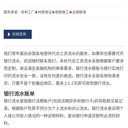
服务承诺：自有工厂
★
材质保证
★
按图施工
★
全国联保
在线咨询
我们常年面向全国各地提供代办工资流水的服务，如果你也需要代开
银行流水，欢迎随时联系我们，本处代办工资流水全部根据客户要求
而定制，保证满足金融机构的审查需求，银行流水模板与银行实地打
印的流水完全一致，没有任何造价痕迹。银行流水全部采用快递发
货，只要不是个别偏远地区，基本上1-2天即可收到银行流水。
银行流水账单
银行流水是指银行活期账户(包括活期存折和银行卡)的存取款交易记
录。根据账户性质不同分为个人流水和对公流水。银行流水是证明个
人或公司收入情况的一种证明材料，是向银行申请贷款所必须的材
料。