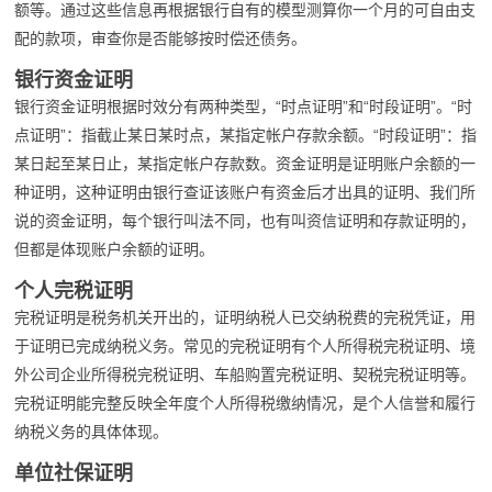
额等。通过这些信息再根据银行自有的模型测算你一个月的可自由支
配的款项，审查你是否能够按时偿还债务。
银行资金证明
银行资金证明根据时效分有两种类型，“时点证明”和“时段证明”。“时
点证明”：指截止某日某时点，某指定帐户存款余额。“时段证明”：指
某日起至某日止，某指定帐户存款数。资金证明是证明账户余额的一
种证明，这种证明由银行查证该账户有资金后才出具的证明、我们所
说的资金证明，每个银行叫法不同，也有叫资信证明和存款证明的，
但都是体现账户余额的证明。
个人完税证明
完税证明是税务机关开出的，证明纳税人已交纳税费的完税凭证，用
于证明已完成纳税义务。常见的完税证明有个人所得税完税证明、境
外公司企业所得税完税证明、车船购置完税证明、契税完税证明等。
完税证明能完整反映全年度个人所得税缴纳情况，是个人信誉和履行
纳税义务的具体体现。
单位社保证明