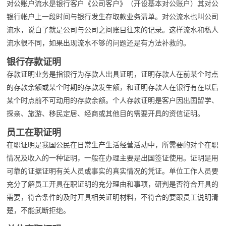
对公账户流水是银行客户《公司客户》（开设基本对公账户）其对公
银行帐户上一段时间与银行发生存取款业务清单。对公流水也叫公司
流水，说白了就是公司与公司之间账目往来的记录。这样流水和私人
流水很不同，如果出现流水不够的问题还是有方法补救的。
银行存款证明
存款证明业务是指银行为存款人出具证明，证明存款人在前某个时点
的存款余额或某个时期的存款发生额，和证明存款人在银行有在以后
某个时点前不可动用的存款余额。个人存款证明是客户因出国留学、
探亲、旅游、移民定居、经商或其他目的需要开具的资信证明。
员工在职证明
在职证明是我国公民在日常生产生活经营活动中，所需要的对个在职
情况及收入的一种证明，一般在办理主要是出国签证使用。证明是用
可靠的证据证明有关人员或事实的真实情况的凭证。单位工作人员要
充分了解员工开具在职证明的充分理由和事项，研判是否符合开具的
需要，符合条件的及时开具相关证明材料，不符合的要跟员工说明清
楚，不能武断拒绝。