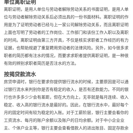
单位离职证明
离职证明，是用人单位与劳动者解除劳动关系的书面证明，是用人单
位与劳动者解除劳动关系后必须出具的一份书面材料。离职证明的作
用是为了证明劳动者已经与上一家公司解除劳动关系，而且离职证明
上面也写明了劳动者的工作岗位、工作部门和该份工作入职以及离职
的时间。离职证明由第三方开具，不仅是核实求职者工作经历的有力
证据，也帮助规避了重复聘用劳动者的法律风险。另外，如今很多求
职者的简历都有注水的情况，而要求求职者提供离职证明，是一种很
有效的辨别求职者简历是否注水的方法。
按揭贷款流水
房贷申请时，银行在要求你提供银行流水的时候，主要原因是可以通
过银行流水来判别你是否有稳定的收入，是否有还款能力。不同的银
行也许多多少少会有差距，但在大方向上，无非就是每月连续、收入
稳定、收入高的银行流水是最好的。因此，在银行流水中，最好每个
月的固定时间有较为稳定的入账。对于工薪阶层，银行主要会看你的
工资流水、每月的账户余额以及账户的日均余额。对于中小企业业
主、个体户业主等，银行主要会查看借款人的进出账目、固定存款余