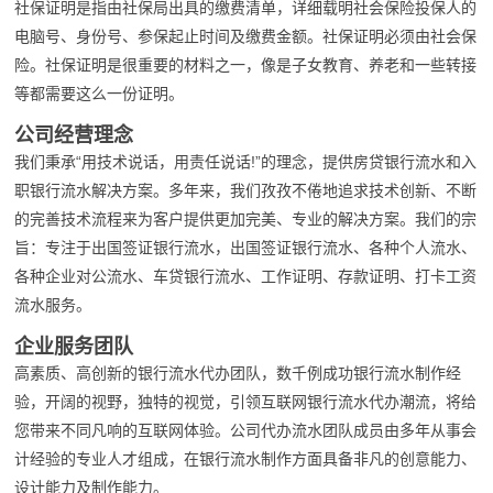
社保证明是指由社保局出具的缴费清单，详细载明社会保险投保人的
电脑号、身份号、参保起止时间及缴费金额。社保证明必须由社会保
险。社保证明是很重要的材料之一，像是子女教育、养老和一些转接
等都需要这么一份证明。
公司经营理念
我们秉承“用技术说话，用责任说话!”的理念，提供房贷银行流水和入
职银行流水解决方案。多年来，我们孜孜不倦地追求技术创新、不断
的完善技术流程来为客户提供更加完美、专业的解决方案。我们的宗
旨：专注于出国签证银行流水，出国签证银行流水、各种个人流水、
各种企业对公流水、车贷银行流水、工作证明、存款证明、打卡工资
流水服务。
企业服务团队
高素质、高创新的银行流水代办团队，数千例成功银行流水制作经
验，开阔的视野，独特的视觉，引领互联网银行流水代办潮流，将给
您带来不同凡响的互联网体验。公司代办流水团队成员由多年从事会
计经验的专业人才组成，在银行流水制作方面具备非凡的创意能力、
设计能力及制作能力。