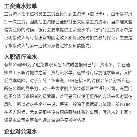
工资流水账单
工资流水指单位将员工工资直接打到工资卡（借记卡），由于是每月
打一次工资，因此把工资账目全部打出来就是工资流水。当办理某些
信贷业务的时候，银行会要求提供工资流水单。银行的工资流水单是
证明借款人每月有正常的固定收入和保证按时扣贷款的保证，主要是
考察借款人的第一还款来源稳定性及负债能力。
入职银行流水
有些公司HR为了避免求职者在面试时虚报自己的工资水平，会在通
知员工入职时提供之前工资的流水单。这样既可以提醒求职者，又降
低成本风险。对于部分企业来说，HR在招人的时候会综合分析自己
所在公司的竞争力，对一些大家削尖脑袋想要往里进的公司，设置门
槛不会降低求职者的接受率，甚至是可以使用更多的方法来规避潜在
风险。所以对这些企业来说，薪资一般除了根据能力体现，所以HR
在招人时候，尤其是那些没有职级薪酬体系的公司，候选人的上家工
资是本公司定薪和沟通offer的重要参考依据。
企业对公流水