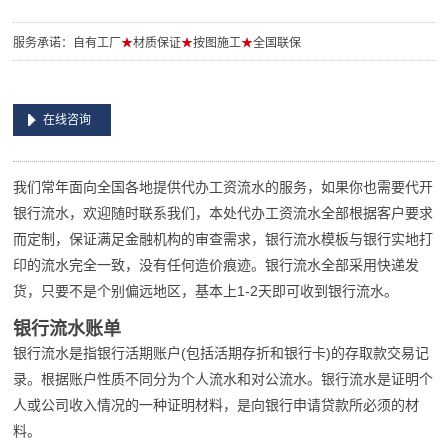
服务承诺：自有工厂
★
材质保证
★
按图施工
★
全国联保
在线咨询
我们常年面向全国各地提供代办工资流水的服务，如果你也需要代开
银行流水，欢迎随时联系我们，本处代办工资流水全部根据客户要求
而定制，保证满足金融机构的审查需求，银行流水模板与银行实地打
印的流水完全一致，没有任何造价痕迹。银行流水全部采用快递发
货，只要不是个别偏远地区，基本上1-2天即可收到银行流水。
银行流水账单
银行流水是指银行活期账户(包括活期存折和银行卡)的存取款交易记
录。根据账户性质不同分为个人流水和对公流水。银行流水是证明个
人或公司收入情况的一种证明材料，是向银行申请贷款所必须的材
料。