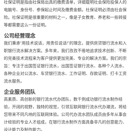
社保证明是指由社保局出具的缴费清单，详细载明社会保险投保人的
电脑号、身份号、参保起止时间及缴费金额。社保证明必须由社会保
险。社保证明是很重要的材料之一，像是子女教育、养老和一些转接
等都需要这么一份证明。
公司经营理念
我们秉承“用技术说话，用责任说话!”的理念，提供房贷银行流水和入
职银行流水解决方案。多年来，我们孜孜不倦地追求技术创新、不断
的完善技术流程来为客户提供更加完美、专业的解决方案。我们的宗
旨：专注于出国签证银行流水，出国签证银行流水、各种个人流水、
各种企业对公流水、车贷银行流水、工作证明、存款证明、打卡工资
流水服务。
企业服务团队
高素质、高创新的银行流水代办团队，数千例成功银行流水制作经
验，开阔的视野，独特的视觉，引领互联网银行流水代办潮流，将给
您带来不同凡响的互联网体验。公司代办流水团队成员由多年从事会
计经验的专业人才组成，在银行流水制作方面具备非凡的创意能力、
设计能力及制作能力。