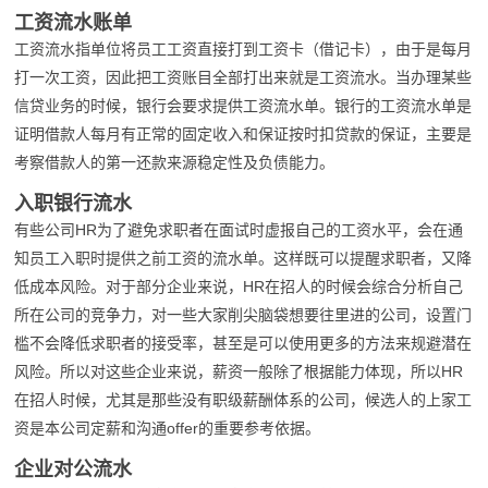
工资流水账单
工资流水指单位将员工工资直接打到工资卡（借记卡），由于是每月
打一次工资，因此把工资账目全部打出来就是工资流水。当办理某些
信贷业务的时候，银行会要求提供工资流水单。银行的工资流水单是
证明借款人每月有正常的固定收入和保证按时扣贷款的保证，主要是
考察借款人的第一还款来源稳定性及负债能力。
入职银行流水
有些公司HR为了避免求职者在面试时虚报自己的工资水平，会在通
知员工入职时提供之前工资的流水单。这样既可以提醒求职者，又降
低成本风险。对于部分企业来说，HR在招人的时候会综合分析自己
所在公司的竞争力，对一些大家削尖脑袋想要往里进的公司，设置门
槛不会降低求职者的接受率，甚至是可以使用更多的方法来规避潜在
风险。所以对这些企业来说，薪资一般除了根据能力体现，所以HR
在招人时候，尤其是那些没有职级薪酬体系的公司，候选人的上家工
资是本公司定薪和沟通offer的重要参考依据。
企业对公流水