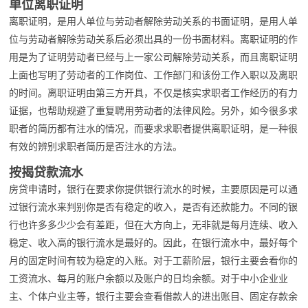
单位离职证明
离职证明，是用人单位与劳动者解除劳动关系的书面证明，是用人单
位与劳动者解除劳动关系后必须出具的一份书面材料。离职证明的作
用是为了证明劳动者已经与上一家公司解除劳动关系，而且离职证明
上面也写明了劳动者的工作岗位、工作部门和该份工作入职以及离职
的时间。离职证明由第三方开具，不仅是核实求职者工作经历的有力
证据，也帮助规避了重复聘用劳动者的法律风险。另外，如今很多求
职者的简历都有注水的情况，而要求求职者提供离职证明，是一种很
有效的辨别求职者简历是否注水的方法。
按揭贷款流水
房贷申请时，银行在要求你提供银行流水的时候，主要原因是可以通
过银行流水来判别你是否有稳定的收入，是否有还款能力。不同的银
行也许多多少少会有差距，但在大方向上，无非就是每月连续、收入
稳定、收入高的银行流水是最好的。因此，在银行流水中，最好每个
月的固定时间有较为稳定的入账。对于工薪阶层，银行主要会看你的
工资流水、每月的账户余额以及账户的日均余额。对于中小企业业
主、个体户业主等，银行主要会查看借款人的进出账目、固定存款余