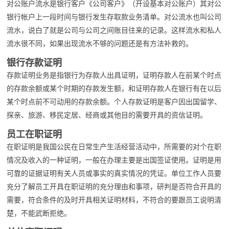
对公账户流水是银行客户《公司客户》（开设基本对公账户）其对公
银行帐户上一段时间与银行发生存取款业务清单。对公流水也叫公司
流水，说白了就是公司与公司之间账目往来的记录。这样流水和私人
流水很不同，如果出现流水不够的问题还是有方法补救的。
银行存款证明
存款证明业务是指银行为存款人出具证明，证明存款人在前某个时点
的存款余额或某个时期的存款发生额，和证明存款人在银行有在以后
某个时点前不可动用的存款余额。个人存款证明是客户因出国留学、
探亲、旅游、移民定居、经商或其他目的需要开具的资信证明。
员工在职证明
在职证明是我国公民在日常生产生活经营活动中，所需要的对个在职
情况及收入的一种证明，一般在办理主要是出国签证使用。证明是用
可靠的证据证明有关人员或事实的真实情况的凭证。单位工作人员要
充分了解员工开具在职证明的充分理由和事项，研判是否符合开具的
需要，符合条件的及时开具相关证明材料，不符合的要跟员工说明清
楚，不能武断拒绝。