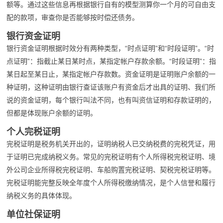
额等。通过这些信息再根据银行自有的模型测算你一个月的可自由支
配的款项，审查你是否能够按时偿还债务。
银行资金证明
银行资金证明根据时效分有两种类型，“时点证明”和“时段证明”。“时
点证明”：指截止某日某时点，某指定帐户存款余额。“时段证明”：指
某日起至某日止，某指定帐户存款数。资金证明是证明账户余额的一
种证明，这种证明由银行查证该账户有资金后才出具的证明、我们所
说的资金证明，每个银行叫法不同，也有叫资信证明和存款证明的，
但都是体现账户余额的证明。
个人完税证明
完税证明是税务机关开出的，证明纳税人已交纳税费的完税凭证，用
于证明已完成纳税义务。常见的完税证明有个人所得税完税证明、境
外公司企业所得税完税证明、车船购置完税证明、契税完税证明等。
完税证明能完整反映全年度个人所得税缴纳情况，是个人信誉和履行
纳税义务的具体体现。
单位社保证明