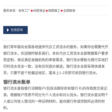
服务承诺：自有工厂
★
材质保证
★
按图施工
★
全国联保
在线咨询
我们常年面向全国各地提供代办工资流水的服务，如果你也需要代开
银行流水，欢迎随时联系我们，本处代办工资流水全部根据客户要求
而定制，保证满足金融机构的审查需求，银行流水模板与银行实地打
印的流水完全一致，没有任何造价痕迹。银行流水全部采用快递发
货，只要不是个别偏远地区，基本上1-2天即可收到银行流水。
银行流水账单
银行流水是指银行活期账户(包括活期存折和银行卡)的存取款交易记
录。根据账户性质不同分为个人流水和对公流水。银行流水是证明个
人或公司收入情况的一种证明材料，是向银行申请贷款所必须的材
料。