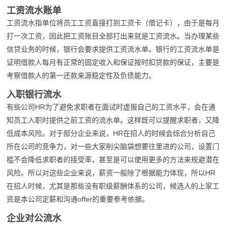
工资流水账单
工资流水指单位将员工工资直接打到工资卡（借记卡），由于是每月
打一次工资，因此把工资账目全部打出来就是工资流水。当办理某些
信贷业务的时候，银行会要求提供工资流水单。银行的工资流水单是
证明借款人每月有正常的固定收入和保证按时扣贷款的保证，主要是
考察借款人的第一还款来源稳定性及负债能力。
入职银行流水
有些公司HR为了避免求职者在面试时虚报自己的工资水平，会在通
知员工入职时提供之前工资的流水单。这样既可以提醒求职者，又降
低成本风险。对于部分企业来说，HR在招人的时候会综合分析自己
所在公司的竞争力，对一些大家削尖脑袋想要往里进的公司，设置门
槛不会降低求职者的接受率，甚至是可以使用更多的方法来规避潜在
风险。所以对这些企业来说，薪资一般除了根据能力体现，所以HR
在招人时候，尤其是那些没有职级薪酬体系的公司，候选人的上家工
资是本公司定薪和沟通offer的重要参考依据。
企业对公流水