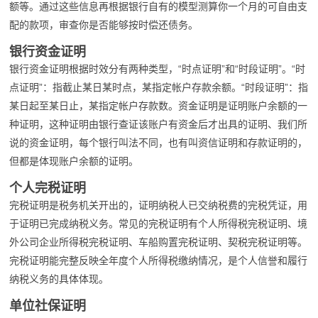
额等。通过这些信息再根据银行自有的模型测算你一个月的可自由支
配的款项，审查你是否能够按时偿还债务。
银行资金证明
银行资金证明根据时效分有两种类型，“时点证明”和“时段证明”。“时
点证明”：指截止某日某时点，某指定帐户存款余额。“时段证明”：指
某日起至某日止，某指定帐户存款数。资金证明是证明账户余额的一
种证明，这种证明由银行查证该账户有资金后才出具的证明、我们所
说的资金证明，每个银行叫法不同，也有叫资信证明和存款证明的，
但都是体现账户余额的证明。
个人完税证明
完税证明是税务机关开出的，证明纳税人已交纳税费的完税凭证，用
于证明已完成纳税义务。常见的完税证明有个人所得税完税证明、境
外公司企业所得税完税证明、车船购置完税证明、契税完税证明等。
完税证明能完整反映全年度个人所得税缴纳情况，是个人信誉和履行
纳税义务的具体体现。
单位社保证明