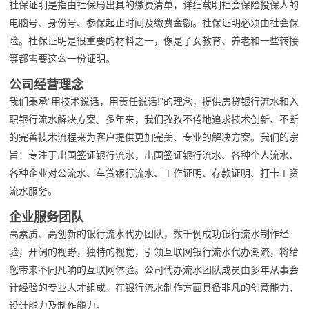
社保证明是指由社保局出具的缴费清单，详细载明社会保险投保人的
电脑号、身份号、参保起止时间及缴费金额。社保证明必须由社会保
险。社保证明是很重要的材料之一，像是子女教育、养老和一些转接
等都需要这么一份证明。
公司经营理念
我们秉承“用技术说话，用责任说话!”的理念，提供房贷银行流水和入
职银行流水解决方案。多年来，我们孜孜不倦地追求技术创新、不断
的完善技术流程来为客户提供更加完美、专业的解决方案。我们的宗
旨：专注于出国签证银行流水，出国签证银行流水、各种个人流水、
各种企业对公流水、车贷银行流水、工作证明、存款证明、打卡工资
流水服务。
企业服务团队
高素质、高创新的银行流水代办团队，数千例成功银行流水制作经
验，开阔的视野，独特的视觉，引领互联网银行流水代办潮流，将给
您带来不同凡响的互联网体验。公司代办流水团队成员由多年从事会
计经验的专业人才组成，在银行流水制作方面具备非凡的创意能力、
设计能力及制作能力。