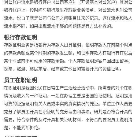
对公账户流水是银行客户《公司客户》（开设基本对公账户）其对公
银行帐户上一段时间与银行发生存取款业务清单。对公流水也叫公司
流水，说白了就是公司与公司之间账目往来的记录。这样流水和私人
流水很不同，如果出现流水不够的问题还是有方法补救的。
银行存款证明
存款证明业务是指银行为存款人出具证明，证明存款人在前某个时点
的存款余额或某个时期的存款发生额，和证明存款人在银行有在以后
某个时点前不可动用的存款余额。个人存款证明是客户因出国留学、
探亲、旅游、移民定居、经商或其他目的需要开具的资信证明。
员工在职证明
在职证明是我国公民在日常生产生活经营活动中，所需要的对个在职
情况及收入的一种证明，一般在办理主要是出国签证使用。证明是用
可靠的证据证明有关人员或事实的真实情况的凭证。单位工作人员要
充分了解员工开具在职证明的充分理由和事项，研判是否符合开具的
需要，符合条件的及时开具相关证明材料，不符合的要跟员工说明清
楚，不能武断拒绝。