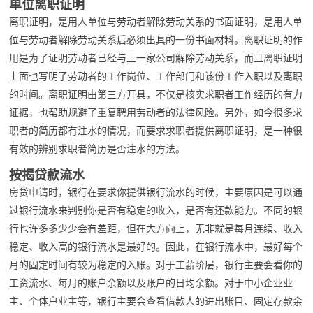
单位离职证明
离职证明，是用人单位与劳动者解除劳动关系的书面证明，是用人单
位与劳动者解除劳动关系后必须出具的一份书面材料。离职证明的作
用是为了证明劳动者已经与上一家公司解除劳动关系，而且离职证明
上面也写明了劳动者的工作岗位、工作部门和该份工作入职以及离职
的时间。离职证明由第三方开具，不仅是核实求职者工作经历的有力
证据，也帮助规避了重复聘用劳动者的法律风险。另外，如今很多求
职者的简历都有注水的情况，而要求求职者提供离职证明，是一种很
有效的辨别求职者简历是否注水的方法。
按揭贷款流水
房贷申请时，银行在要求你提供银行流水的时候，主要原因是可以通
过银行流水来判别你是否有稳定的收入，是否有还款能力。不同的银
行也许多多少少会有差距，但在大方向上，无非就是每月连续、收入
稳定、收入高的银行流水是最好的。因此，在银行流水中，最好每个
月的固定时间有较为稳定的入账。对于工薪阶层，银行主要会看你的
工资流水、每月的账户余额以及账户的日均余额。对于中小企业业
主、个体户业主等，银行主要会查看借款人的进出账目、固定存款余