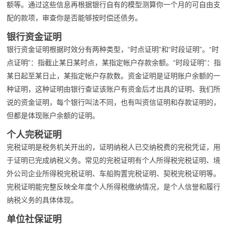
额等。通过这些信息再根据银行自有的模型测算你一个月的可自由支
配的款项，审查你是否能够按时偿还债务。
银行资金证明
银行资金证明根据时效分有两种类型，“时点证明”和“时段证明”。“时
点证明”：指截止某日某时点，某指定帐户存款余额。“时段证明”：指
某日起至某日止，某指定帐户存款数。资金证明是证明账户余额的一
种证明，这种证明由银行查证该账户有资金后才出具的证明、我们所
说的资金证明，每个银行叫法不同，也有叫资信证明和存款证明的，
但都是体现账户余额的证明。
个人完税证明
完税证明是税务机关开出的，证明纳税人已交纳税费的完税凭证，用
于证明已完成纳税义务。常见的完税证明有个人所得税完税证明、境
外公司企业所得税完税证明、车船购置完税证明、契税完税证明等。
完税证明能完整反映全年度个人所得税缴纳情况，是个人信誉和履行
纳税义务的具体体现。
单位社保证明