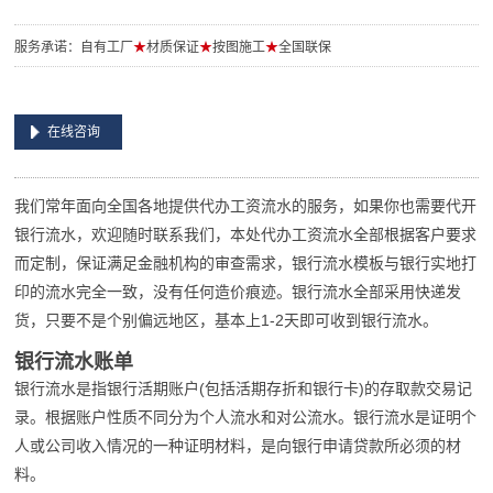
服务承诺：自有工厂
★
材质保证
★
按图施工
★
全国联保
在线咨询
我们常年面向全国各地提供代办工资流水的服务，如果你也需要代开
银行流水，欢迎随时联系我们，本处代办工资流水全部根据客户要求
而定制，保证满足金融机构的审查需求，银行流水模板与银行实地打
印的流水完全一致，没有任何造价痕迹。银行流水全部采用快递发
货，只要不是个别偏远地区，基本上1-2天即可收到银行流水。
银行流水账单
银行流水是指银行活期账户(包括活期存折和银行卡)的存取款交易记
录。根据账户性质不同分为个人流水和对公流水。银行流水是证明个
人或公司收入情况的一种证明材料，是向银行申请贷款所必须的材
料。