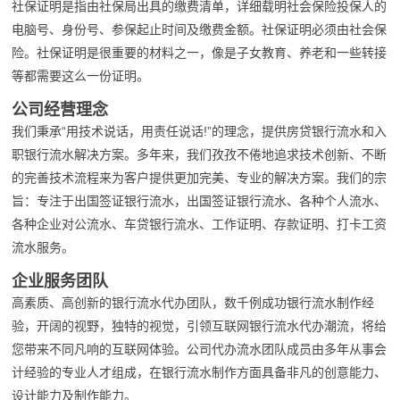
社保证明是指由社保局出具的缴费清单，详细载明社会保险投保人的
电脑号、身份号、参保起止时间及缴费金额。社保证明必须由社会保
险。社保证明是很重要的材料之一，像是子女教育、养老和一些转接
等都需要这么一份证明。
公司经营理念
我们秉承“用技术说话，用责任说话!”的理念，提供房贷银行流水和入
职银行流水解决方案。多年来，我们孜孜不倦地追求技术创新、不断
的完善技术流程来为客户提供更加完美、专业的解决方案。我们的宗
旨：专注于出国签证银行流水，出国签证银行流水、各种个人流水、
各种企业对公流水、车贷银行流水、工作证明、存款证明、打卡工资
流水服务。
企业服务团队
高素质、高创新的银行流水代办团队，数千例成功银行流水制作经
验，开阔的视野，独特的视觉，引领互联网银行流水代办潮流，将给
您带来不同凡响的互联网体验。公司代办流水团队成员由多年从事会
计经验的专业人才组成，在银行流水制作方面具备非凡的创意能力、
设计能力及制作能力。