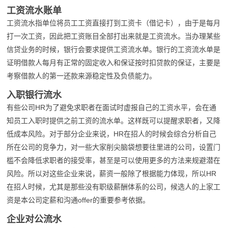
工资流水账单
工资流水指单位将员工工资直接打到工资卡（借记卡），由于是每月
打一次工资，因此把工资账目全部打出来就是工资流水。当办理某些
信贷业务的时候，银行会要求提供工资流水单。银行的工资流水单是
证明借款人每月有正常的固定收入和保证按时扣贷款的保证，主要是
考察借款人的第一还款来源稳定性及负债能力。
入职银行流水
有些公司HR为了避免求职者在面试时虚报自己的工资水平，会在通
知员工入职时提供之前工资的流水单。这样既可以提醒求职者，又降
低成本风险。对于部分企业来说，HR在招人的时候会综合分析自己
所在公司的竞争力，对一些大家削尖脑袋想要往里进的公司，设置门
槛不会降低求职者的接受率，甚至是可以使用更多的方法来规避潜在
风险。所以对这些企业来说，薪资一般除了根据能力体现，所以HR
在招人时候，尤其是那些没有职级薪酬体系的公司，候选人的上家工
资是本公司定薪和沟通offer的重要参考依据。
企业对公流水