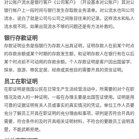
对公账户流水是银行客户《公司客户》（开设基本对公账户）其对公
银行帐户上一段时间与银行发生存取款业务清单。对公流水也叫公司
流水，说白了就是公司与公司之间账目往来的记录。这样流水和私人
流水很不同，如果出现流水不够的问题还是有方法补救的。
银行存款证明
存款证明业务是指银行为存款人出具证明，证明存款人在前某个时点
的存款余额或某个时期的存款发生额，和证明存款人在银行有在以后
某个时点前不可动用的存款余额。个人存款证明是客户因出国留学、
探亲、旅游、移民定居、经商或其他目的需要开具的资信证明。
员工在职证明
在职证明是我国公民在日常生产生活经营活动中，所需要的对个在职
情况及收入的一种证明，一般在办理主要是出国签证使用。证明是用
可靠的证据证明有关人员或事实的真实情况的凭证。单位工作人员要
充分了解员工开具在职证明的充分理由和事项，研判是否符合开具的
需要，符合条件的及时开具相关证明材料，不符合的要跟员工说明清
楚，不能武断拒绝。