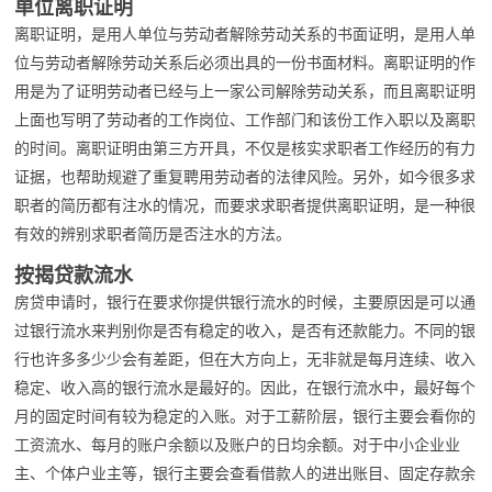
单位离职证明
离职证明，是用人单位与劳动者解除劳动关系的书面证明，是用人单
位与劳动者解除劳动关系后必须出具的一份书面材料。离职证明的作
用是为了证明劳动者已经与上一家公司解除劳动关系，而且离职证明
上面也写明了劳动者的工作岗位、工作部门和该份工作入职以及离职
的时间。离职证明由第三方开具，不仅是核实求职者工作经历的有力
证据，也帮助规避了重复聘用劳动者的法律风险。另外，如今很多求
职者的简历都有注水的情况，而要求求职者提供离职证明，是一种很
有效的辨别求职者简历是否注水的方法。
按揭贷款流水
房贷申请时，银行在要求你提供银行流水的时候，主要原因是可以通
过银行流水来判别你是否有稳定的收入，是否有还款能力。不同的银
行也许多多少少会有差距，但在大方向上，无非就是每月连续、收入
稳定、收入高的银行流水是最好的。因此，在银行流水中，最好每个
月的固定时间有较为稳定的入账。对于工薪阶层，银行主要会看你的
工资流水、每月的账户余额以及账户的日均余额。对于中小企业业
主、个体户业主等，银行主要会查看借款人的进出账目、固定存款余