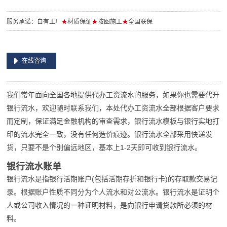
服务承诺：自有工厂
★
材质保证
★
按图施工
★
全国联保
在线咨询
我们常年面向全国各地提供代办工资流水的服务，如果你也需要代开
银行流水，欢迎随时联系我们，本处代办工资流水全部根据客户要求
而定制，保证满足金融机构的审查需求，银行流水模板与银行实地打
印的流水完全一致，没有任何造价痕迹。银行流水全部采用快递发
货，只要不是个别偏远地区，基本上1-2天即可收到银行流水。
银行流水账单
银行流水是指银行活期账户(包括活期存折和银行卡)的存取款交易记
录。根据账户性质不同分为个人流水和对公流水。银行流水是证明个
人或公司收入情况的一种证明材料，是向银行申请贷款所必须的材
料。