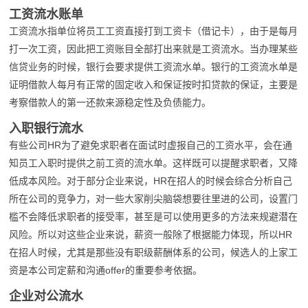
工资流水账单
工资流水指单位将员工工资直接打到工资卡（借记卡），由于是每月
打一次工资，因此把工资账目全部打出来就是工资流水。当办理某些
信贷业务的时候，银行会要求提供工资流水单。银行的工资流水单是
证明借款人每月有正常的固定收入和保证按时扣贷款的保证，主要是
考察借款人的第一还款来源稳定性及负债能力。
入职银行流水
有些公司HR为了避免求职者在面试时虚报自己的工资水平，会在通
知员工入职时提供之前工资的流水单。这样既可以提醒求职者，又降
低成本风险。对于部分企业来说，HR在招人的时候会综合分析自己
所在公司的竞争力，对一些大家削尖脑袋想要往里进的公司，设置门
槛不会降低求职者的接受率，甚至是可以使用更多的方法来规避潜在
风险。所以对这些企业来说，薪资一般除了根据能力体现，所以HR
在招人时候，尤其是那些没有职级薪酬体系的公司，候选人的上家工
资是本公司定薪和沟通offer的重要参考依据。
企业对公流水