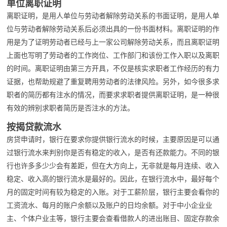
单位离职证明
离职证明，是用人单位与劳动者解除劳动关系的书面证明，是用人单
位与劳动者解除劳动关系后必须出具的一份书面材料。离职证明的作
用是为了证明劳动者已经与上一家公司解除劳动关系，而且离职证明
上面也写明了劳动者的工作岗位、工作部门和该份工作入职以及离职
的时间。离职证明由第三方开具，不仅是核实求职者工作经历的有力
证据，也帮助规避了重复聘用劳动者的法律风险。另外，如今很多求
职者的简历都有注水的情况，而要求求职者提供离职证明，是一种很
有效的辨别求职者简历是否注水的方法。
按揭贷款流水
房贷申请时，银行在要求你提供银行流水的时候，主要原因是可以通
过银行流水来判别你是否有稳定的收入，是否有还款能力。不同的银
行也许多多少少会有差距，但在大方向上，无非就是每月连续、收入
稳定、收入高的银行流水是最好的。因此，在银行流水中，最好每个
月的固定时间有较为稳定的入账。对于工薪阶层，银行主要会看你的
工资流水、每月的账户余额以及账户的日均余额。对于中小企业业
主、个体户业主等，银行主要会查看借款人的进出账目、固定存款余