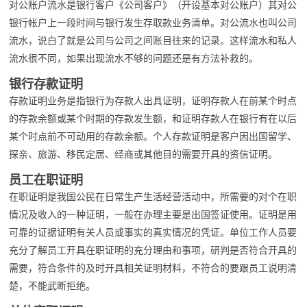
对公账户流水是银行客户《公司客户》（开设基本对公账户）其对公
银行帐户上一段时间与银行发生存取款业务清单。对公流水也叫公司
流水，说白了就是公司与公司之间账目往来的记录。这样流水和私人
流水很不同，如果出现流水不够的问题还是有方法补救的。
银行存款证明
存款证明业务是指银行为存款人出具证明，证明存款人在前某个时点
的存款余额或某个时期的存款发生额，和证明存款人在银行有在以后
某个时点前不可动用的存款余额。个人存款证明是客户因出国留学、
探亲、旅游、移民定居、经商或其他目的需要开具的资信证明。
员工在职证明
在职证明是我国公民在日常生产生活经营活动中，所需要的对个在职
情况及收入的一种证明，一般在办理主要是出国签证使用。证明是用
可靠的证据证明有关人员或事实的真实情况的凭证。单位工作人员要
充分了解员工开具在职证明的充分理由和事项，研判是否符合开具的
需要，符合条件的及时开具相关证明材料，不符合的要跟员工说明清
楚，不能武断拒绝。