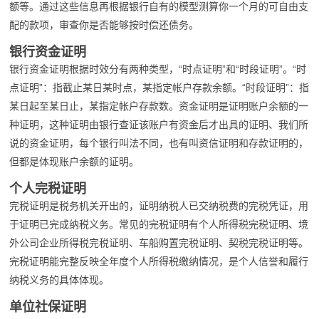
额等。通过这些信息再根据银行自有的模型测算你一个月的可自由支
配的款项，审查你是否能够按时偿还债务。
银行资金证明
银行资金证明根据时效分有两种类型，“时点证明”和“时段证明”。“时
点证明”：指截止某日某时点，某指定帐户存款余额。“时段证明”：指
某日起至某日止，某指定帐户存款数。资金证明是证明账户余额的一
种证明，这种证明由银行查证该账户有资金后才出具的证明、我们所
说的资金证明，每个银行叫法不同，也有叫资信证明和存款证明的，
但都是体现账户余额的证明。
个人完税证明
完税证明是税务机关开出的，证明纳税人已交纳税费的完税凭证，用
于证明已完成纳税义务。常见的完税证明有个人所得税完税证明、境
外公司企业所得税完税证明、车船购置完税证明、契税完税证明等。
完税证明能完整反映全年度个人所得税缴纳情况，是个人信誉和履行
纳税义务的具体体现。
单位社保证明