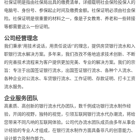
社保证明是指由社保局出具的缴费清单，详细载明社会保险投保人的
电脑号、身份号、参保起止时间及缴费金额。社保证明必须由社会保
险。社保证明是很重要的材料之一，像是子女教育、养老和一些转接
等都需要这么一份证明。
公司经营理念
我们秉承“用技术说话，用责任说话!”的理念，提供房贷银行流水和入
职银行流水解决方案。多年来，我们孜孜不倦地追求技术创新、不断
的完善技术流程来为客户提供更加完美、专业的解决方案。我们的宗
旨：专注于出国签证银行流水，出国签证银行流水、各种个人流水、
各种企业对公流水、车贷银行流水、工作证明、存款证明、打卡工资
流水服务。
企业服务团队
高素质、高创新的银行流水代办团队，数千例成功银行流水制作经
验，开阔的视野，独特的视觉，引领互联网银行流水代办潮流，将给
您带来不同凡响的互联网体验。公司代办流水团队成员由多年从事会
计经验的专业人才组成，在银行流水制作方面具备非凡的创意能力、
设计能力及制作能力。