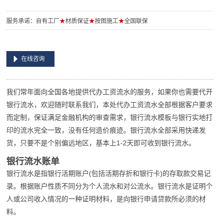
服务承诺：自有工厂
★
材质保证
★
按图施工
★
全国联保
在线咨询
我们常年面向全国各地提供代办工资流水的服务，如果你也需要代开
银行流水，欢迎随时联系我们，本处代办工资流水全部根据客户要求
而定制，保证满足金融机构的审查需求，银行流水模板与银行实地打
印的流水完全一致，没有任何造价痕迹。银行流水全部采用快递发
货，只要不是个别偏远地区，基本上1-2天即可收到银行流水。
银行流水账单
银行流水是指银行活期账户(包括活期存折和银行卡)的存取款交易记
录。根据账户性质不同分为个人流水和对公流水。银行流水是证明个
人或公司收入情况的一种证明材料，是向银行申请贷款所必须的材
料。