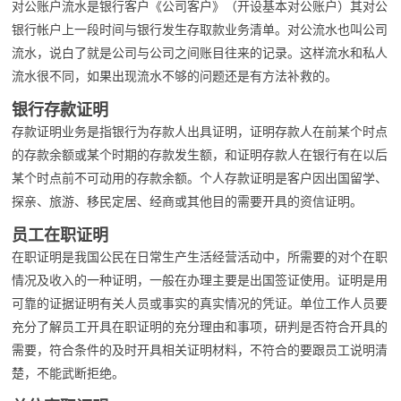
对公账户流水是银行客户《公司客户》（开设基本对公账户）其对公
银行帐户上一段时间与银行发生存取款业务清单。对公流水也叫公司
流水，说白了就是公司与公司之间账目往来的记录。这样流水和私人
流水很不同，如果出现流水不够的问题还是有方法补救的。
银行存款证明
存款证明业务是指银行为存款人出具证明，证明存款人在前某个时点
的存款余额或某个时期的存款发生额，和证明存款人在银行有在以后
某个时点前不可动用的存款余额。个人存款证明是客户因出国留学、
探亲、旅游、移民定居、经商或其他目的需要开具的资信证明。
员工在职证明
在职证明是我国公民在日常生产生活经营活动中，所需要的对个在职
情况及收入的一种证明，一般在办理主要是出国签证使用。证明是用
可靠的证据证明有关人员或事实的真实情况的凭证。单位工作人员要
充分了解员工开具在职证明的充分理由和事项，研判是否符合开具的
需要，符合条件的及时开具相关证明材料，不符合的要跟员工说明清
楚，不能武断拒绝。