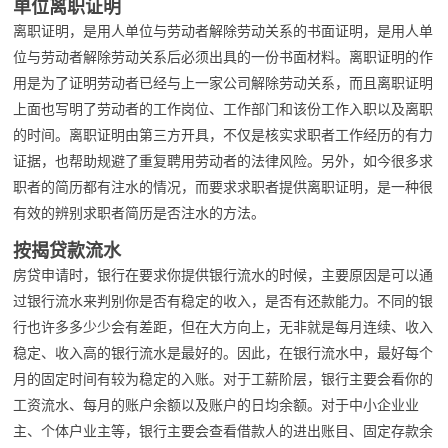
单位离职证明
离职证明，是用人单位与劳动者解除劳动关系的书面证明，是用人单
位与劳动者解除劳动关系后必须出具的一份书面材料。离职证明的作
用是为了证明劳动者已经与上一家公司解除劳动关系，而且离职证明
上面也写明了劳动者的工作岗位、工作部门和该份工作入职以及离职
的时间。离职证明由第三方开具，不仅是核实求职者工作经历的有力
证据，也帮助规避了重复聘用劳动者的法律风险。另外，如今很多求
职者的简历都有注水的情况，而要求求职者提供离职证明，是一种很
有效的辨别求职者简历是否注水的方法。
按揭贷款流水
房贷申请时，银行在要求你提供银行流水的时候，主要原因是可以通
过银行流水来判别你是否有稳定的收入，是否有还款能力。不同的银
行也许多多少少会有差距，但在大方向上，无非就是每月连续、收入
稳定、收入高的银行流水是最好的。因此，在银行流水中，最好每个
月的固定时间有较为稳定的入账。对于工薪阶层，银行主要会看你的
工资流水、每月的账户余额以及账户的日均余额。对于中小企业业
主、个体户业主等，银行主要会查看借款人的进出账目、固定存款余