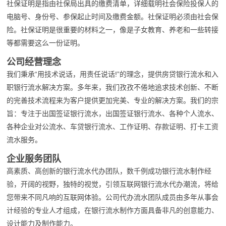
社保证明是指由社保局出具的缴费清单，详细载明社会保险投保人的
电脑号、身份号、参保起止时间及缴费金额。社保证明必须由社会保
险。社保证明是很重要的材料之一，像是子女教育、养老和一些转接
等都需要这么一份证明。
公司经营理念
我们秉承“用技术说话，用责任说话!”的理念，提供房贷银行流水和入
职银行流水解决方案。多年来，我们孜孜不倦地追求技术创新、不断
的完善技术流程来为客户提供更加完美、专业的解决方案。我们的宗
旨：专注于出国签证银行流水，出国签证银行流水、各种个人流水、
各种企业对公流水、车贷银行流水、工作证明、存款证明、打卡工资
流水服务。
企业服务团队
高素质、高创新的银行流水代办团队，数千例成功银行流水制作经
验，开阔的视野，独特的视觉，引领互联网银行流水代办潮流，将给
您带来不同凡响的互联网体验。公司代办流水团队成员由多年从事会
计经验的专业人才组成，在银行流水制作方面具备非凡的创意能力、
设计能力及制作能力。