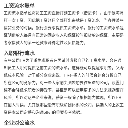
工资流水账单
工资流水指单位将员工工资直接打到工资卡（借记卡），由于是每月
打一次工资，因此把工资账目全部打出来就是工资流水。当办理某些
信贷业务的时候，银行会要求提供工资流水单。银行的工资流水单是
证明借款人每月有正常的固定收入和保证按时扣贷款的保证，主要是
考察借款人的第一还款来源稳定性及负债能力。
入职银行流水
有些公司HR为了避免求职者在面试时虚报自己的工资水平，会在通
知员工入职时提供之前工资的流水单。这样既可以提醒求职者，又降
低成本风险。对于部分企业来说，HR在招人的时候会综合分析自己
所在公司的竞争力，对一些大家削尖脑袋想要往里进的公司，设置门
槛不会降低求职者的接受率，甚至是可以使用更多的方法来规避潜在
风险。所以对这些企业来说，薪资一般除了根据能力体现，所以HR
在招人时候，尤其是那些没有职级薪酬体系的公司，候选人的上家工
资是本公司定薪和沟通offer的重要参考依据。
企业对公流水