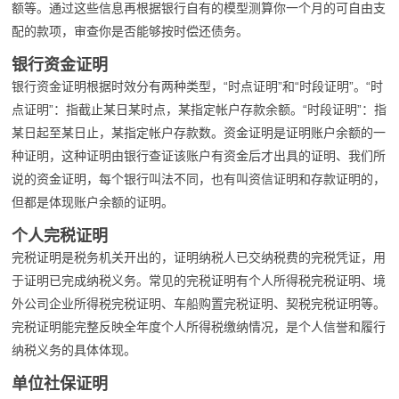
额等。通过这些信息再根据银行自有的模型测算你一个月的可自由支
配的款项，审查你是否能够按时偿还债务。
银行资金证明
银行资金证明根据时效分有两种类型，“时点证明”和“时段证明”。“时
点证明”：指截止某日某时点，某指定帐户存款余额。“时段证明”：指
某日起至某日止，某指定帐户存款数。资金证明是证明账户余额的一
种证明，这种证明由银行查证该账户有资金后才出具的证明、我们所
说的资金证明，每个银行叫法不同，也有叫资信证明和存款证明的，
但都是体现账户余额的证明。
个人完税证明
完税证明是税务机关开出的，证明纳税人已交纳税费的完税凭证，用
于证明已完成纳税义务。常见的完税证明有个人所得税完税证明、境
外公司企业所得税完税证明、车船购置完税证明、契税完税证明等。
完税证明能完整反映全年度个人所得税缴纳情况，是个人信誉和履行
纳税义务的具体体现。
单位社保证明