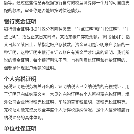
额等。通过这些信息再根据银行自有的模型测算你一个月的可自由支
配的款项，审查你是否能够按时偿还债务。
银行资金证明
银行资金证明根据时效分有两种类型，“时点证明”和“时段证明”。“时
点证明”：指截止某日某时点，某指定帐户存款余额。“时段证明”：指
某日起至某日止，某指定帐户存款数。资金证明是证明账户余额的一
种证明，这种证明由银行查证该账户有资金后才出具的证明、我们所
说的资金证明，每个银行叫法不同，也有叫资信证明和存款证明的，
但都是体现账户余额的证明。
个人完税证明
完税证明是税务机关开出的，证明纳税人已交纳税费的完税凭证，用
于证明已完成纳税义务。常见的完税证明有个人所得税完税证明、境
外公司企业所得税完税证明、车船购置完税证明、契税完税证明等。
完税证明能完整反映全年度个人所得税缴纳情况，是个人信誉和履行
纳税义务的具体体现。
单位社保证明