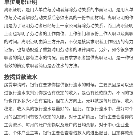
单位离职证明
离职证明，是用人单位与劳动者解除劳动关系的书面证明，是用人单
位与劳动者解除劳动关系后必须出具的一份书面材料。离职证明的作
用是为了证明劳动者已经与上一家公司解除劳动关系，而且离职证明
上面也写明了劳动者的工作岗位、工作部门和该份工作入职以及离职
的时间。离职证明由第三方开具，不仅是核实求职者工作经历的有力
证据，也帮助规避了重复聘用劳动者的法律风险。另外，如今很多求
职者的简历都有注水的情况，而要求求职者提供离职证明，是一种很
有效的辨别求职者简历是否注水的方法。
按揭贷款流水
房贷申请时，银行在要求你提供银行流水的时候，主要原因是可以通
过银行流水来判别你是否有稳定的收入，是否有还款能力。不同的银
行也许多多少少会有差距，但在大方向上，无非就是每月连续、收入
稳定、收入高的银行流水是最好的。因此，在银行流水中，最好每个
月的固定时间有较为稳定的入账。对于工薪阶层，银行主要会看你的
工资流水、每月的账户余额以及账户的日均余额。对于中小企业业
主、个体户业主等，银行主要会查看借款人的进出账目、固定存款余