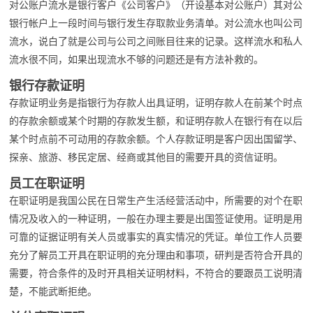
对公账户流水是银行客户《公司客户》（开设基本对公账户）其对公
银行帐户上一段时间与银行发生存取款业务清单。对公流水也叫公司
流水，说白了就是公司与公司之间账目往来的记录。这样流水和私人
流水很不同，如果出现流水不够的问题还是有方法补救的。
银行存款证明
存款证明业务是指银行为存款人出具证明，证明存款人在前某个时点
的存款余额或某个时期的存款发生额，和证明存款人在银行有在以后
某个时点前不可动用的存款余额。个人存款证明是客户因出国留学、
探亲、旅游、移民定居、经商或其他目的需要开具的资信证明。
员工在职证明
在职证明是我国公民在日常生产生活经营活动中，所需要的对个在职
情况及收入的一种证明，一般在办理主要是出国签证使用。证明是用
可靠的证据证明有关人员或事实的真实情况的凭证。单位工作人员要
充分了解员工开具在职证明的充分理由和事项，研判是否符合开具的
需要，符合条件的及时开具相关证明材料，不符合的要跟员工说明清
楚，不能武断拒绝。