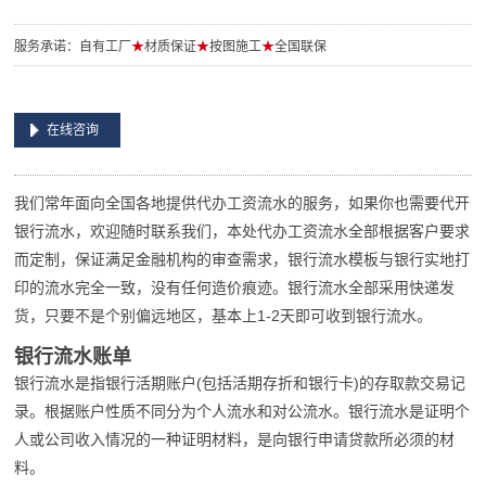
服务承诺：自有工厂
★
材质保证
★
按图施工
★
全国联保
在线咨询
我们常年面向全国各地提供代办工资流水的服务，如果你也需要代开
银行流水，欢迎随时联系我们，本处代办工资流水全部根据客户要求
而定制，保证满足金融机构的审查需求，银行流水模板与银行实地打
印的流水完全一致，没有任何造价痕迹。银行流水全部采用快递发
货，只要不是个别偏远地区，基本上1-2天即可收到银行流水。
银行流水账单
银行流水是指银行活期账户(包括活期存折和银行卡)的存取款交易记
录。根据账户性质不同分为个人流水和对公流水。银行流水是证明个
人或公司收入情况的一种证明材料，是向银行申请贷款所必须的材
料。