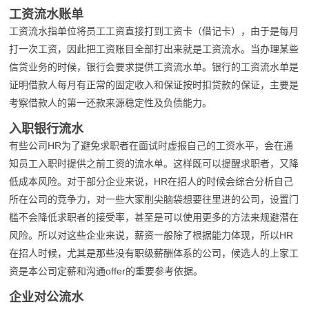
工资流水账单
工资流水指单位将员工工资直接打到工资卡（借记卡），由于是每月
打一次工资，因此把工资账目全部打出来就是工资流水。当办理某些
信贷业务的时候，银行会要求提供工资流水单。银行的工资流水单是
证明借款人每月有正常的固定收入和保证按时扣贷款的保证，主要是
考察借款人的第一还款来源稳定性及负债能力。
入职银行流水
有些公司HR为了避免求职者在面试时虚报自己的工资水平，会在通
知员工入职时提供之前工资的流水单。这样既可以提醒求职者，又降
低成本风险。对于部分企业来说，HR在招人的时候会综合分析自己
所在公司的竞争力，对一些大家削尖脑袋想要往里进的公司，设置门
槛不会降低求职者的接受率，甚至是可以使用更多的方法来规避潜在
风险。所以对这些企业来说，薪资一般除了根据能力体现，所以HR
在招人时候，尤其是那些没有职级薪酬体系的公司，候选人的上家工
资是本公司定薪和沟通offer的重要参考依据。
企业对公流水