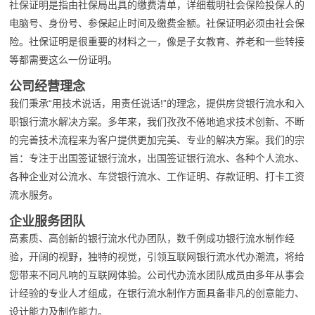
社保证明是指由社保局出具的缴费清单，详细载明社会保险投保人的
电脑号、身份号、参保起止时间及缴费金额。社保证明必须由社会保
险。社保证明是很重要的材料之一，像是子女教育、养老和一些转接
等都需要这么一份证明。
公司经营理念
我们秉承“用技术说话，用责任说话!”的理念，提供房贷银行流水和入
职银行流水解决方案。多年来，我们孜孜不倦地追求技术创新、不断
的完善技术流程来为客户提供更加完美、专业的解决方案。我们的宗
旨：专注于出国签证银行流水，出国签证银行流水、各种个人流水、
各种企业对公流水、车贷银行流水、工作证明、存款证明、打卡工资
流水服务。
企业服务团队
高素质、高创新的银行流水代办团队，数千例成功银行流水制作经
验，开阔的视野，独特的视觉，引领互联网银行流水代办潮流，将给
您带来不同凡响的互联网体验。公司代办流水团队成员由多年从事会
计经验的专业人才组成，在银行流水制作方面具备非凡的创意能力、
设计能力及制作能力。