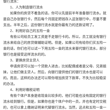
银行流水：
1、人为制造银行流水
如果你的房贷不着急的话，你可以先提前半年准备银行流水。就
是自己办张银行卡，然后每个月固定把钱存入这张银行中，尽量不要
支出。半年之后，这份银行流水就是你最有力的还款证明了。
2、利用好自己的五险一金
有些公司给员工发工资是不走银行卡的。所以，员工就没有银行
流水来给自己的房贷做辅助证明。但是，如果公司有给你们买五险一
金的话，你们也可以试一下用五险一金的流水来替代银行流水，部分
银行也是接受这样流水的的。
3、更换房贷主贷人
申请房贷可以加一个贷款人进去，比如配偶或者是父母、兄弟姐
妹，让他们做主贷人。然后，向银行提供他们的银行流水也是可以
的。而且，这样的办法还可以帮你增加房贷下款率，不失为比较稳妥
的办法。
4、利用好缴税证明
有些个体户本身是收现金比较多的，他们可能也没有固定的银行
流水给到银行。但是，如果你也是个体户中的一员，并也有定时交税
的，也可以拿上缴纳证明来代替银行流水。当然，这点和五险一金一