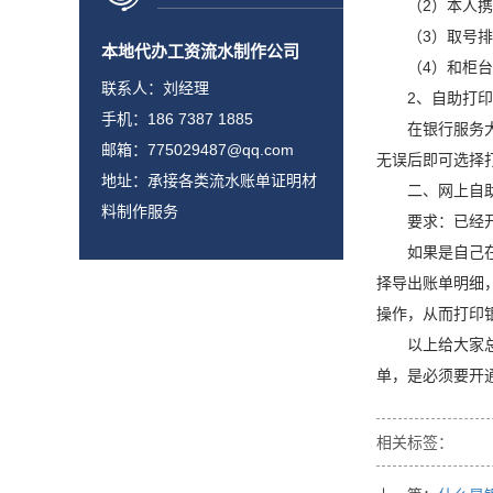
（2）本人携带
（3）取号排
本地代办工资流水制作公司
（4）和柜台工
联系人：刘经理
2、自助打印
手机：186 7387 1885
在银行服务大厅
邮箱：775029487@qq.com
无误后即可选择
地址：承接各类流水账单证明材
二、网上自助
料制作服务
要求：已经开
如果是自己在家
择导出账单明细
操作，从而打印
以上给大家总结
单，是必须要开
相关标签：