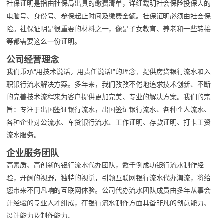
社保证明是指由社保局出具的缴费清单，详细载明社会保险投保人的
电脑号、身份号、参保起止时间及缴费金额。社保证明必须由社会保
险。社保证明是很重要的材料之一，像是子女教育、养老和一些转接
等都需要这么一份证明。
公司经营理念
我们秉承“用技术说话，用责任说话!”的理念，提供房贷银行流水和入
职银行流水解决方案。多年来，我们孜孜不倦地追求技术创新、不断
的完善技术流程来为客户提供更加完美、专业的解决方案。我们的宗
旨：专注于出国签证银行流水，出国签证银行流水、各种个人流水、
各种企业对公流水、车贷银行流水、工作证明、存款证明、打卡工资
流水服务。
企业服务团队
高素质、高创新的银行流水代办团队，数千例成功银行流水制作经
验，开阔的视野，独特的视觉，引领互联网银行流水代办潮流，将给
您带来不同凡响的互联网体验。公司代办流水团队成员由多年从事会
计经验的专业人才组成，在银行流水制作方面具备非凡的创意能力、
设计能力及制作能力。