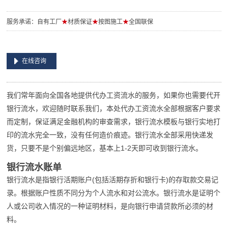
服务承诺：自有工厂
★
材质保证
★
按图施工
★
全国联保
在线咨询
我们常年面向全国各地提供代办工资流水的服务，如果你也需要代开
银行流水，欢迎随时联系我们，本处代办工资流水全部根据客户要求
而定制，保证满足金融机构的审查需求，银行流水模板与银行实地打
印的流水完全一致，没有任何造价痕迹。银行流水全部采用快递发
货，只要不是个别偏远地区，基本上1-2天即可收到银行流水。
银行流水账单
银行流水是指银行活期账户(包括活期存折和银行卡)的存取款交易记
录。根据账户性质不同分为个人流水和对公流水。银行流水是证明个
人或公司收入情况的一种证明材料，是向银行申请贷款所必须的材
料。