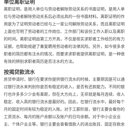
单位离职证明
离职证明，是用人单位与劳动者解除劳动关系的书面证明，是用人单
位与劳动者解除劳动关系后必须出具的一份书面材料。离职证明的作
用是为了证明劳动者已经与上一家公司解除劳动关系，而且离职证明
上面也写明了劳动者的工作岗位、工作部门和该份工作入职以及离职
的时间。离职证明由第三方开具，不仅是核实求职者工作经历的有力
证据，也帮助规避了重复聘用劳动者的法律风险。另外，如今很多求
职者的简历都有注水的情况，而要求求职者提供离职证明，是一种很
有效的辨别求职者简历是否注水的方法。
按揭贷款流水
房贷申请时，银行在要求你提供银行流水的时候，主要原因是可以通
过银行流水来判别你是否有稳定的收入，是否有还款能力。不同的银
行也许多多少少会有差距，但在大方向上，无非就是每月连续、收入
稳定、收入高的银行流水是最好的。因此，在银行流水中，最好每个
月的固定时间有较为稳定的入账。对于工薪阶层，银行主要会看你的
工资流水、每月的账户余额以及账户的日均余额。对于中小企业业
主、个体户业主等，银行主要会查看借款人的进出账目、固定存款余