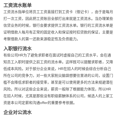
工资流水账单
工资流水指单位将员工工资直接打到工资卡（借记卡），由于是每月
打一次工资，因此把工资账目全部打出来就是工资流水。当办理某些
信贷业务的时候，银行会要求提供工资流水单。银行的工资流水单是
证明借款人每月有正常的固定收入和保证按时扣贷款的保证，主要是
考察借款人的第一还款来源稳定性及负债能力。
入职银行流水
有些公司HR为了避免求职者在面试时虚报自己的工资水平，会在通
知员工入职时提供之前工资的流水单。这样既可以提醒求职者，又降
低成本风险。对于部分企业来说，HR在招人的时候会综合分析自己
所在公司的竞争力，对一些大家削尖脑袋想要往里进的公司，设置门
槛不会降低求职者的接受率，甚至是可以使用更多的方法来规避潜在
风险。所以对这些企业来说，薪资一般除了根据能力体现，所以HR
在招人时候，尤其是那些没有职级薪酬体系的公司，候选人的上家工
资是本公司定薪和沟通offer的重要参考依据。
企业对公流水