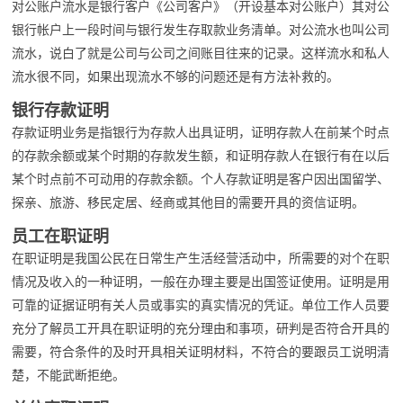
对公账户流水是银行客户《公司客户》（开设基本对公账户）其对公
银行帐户上一段时间与银行发生存取款业务清单。对公流水也叫公司
流水，说白了就是公司与公司之间账目往来的记录。这样流水和私人
流水很不同，如果出现流水不够的问题还是有方法补救的。
银行存款证明
存款证明业务是指银行为存款人出具证明，证明存款人在前某个时点
的存款余额或某个时期的存款发生额，和证明存款人在银行有在以后
某个时点前不可动用的存款余额。个人存款证明是客户因出国留学、
探亲、旅游、移民定居、经商或其他目的需要开具的资信证明。
员工在职证明
在职证明是我国公民在日常生产生活经营活动中，所需要的对个在职
情况及收入的一种证明，一般在办理主要是出国签证使用。证明是用
可靠的证据证明有关人员或事实的真实情况的凭证。单位工作人员要
充分了解员工开具在职证明的充分理由和事项，研判是否符合开具的
需要，符合条件的及时开具相关证明材料，不符合的要跟员工说明清
楚，不能武断拒绝。