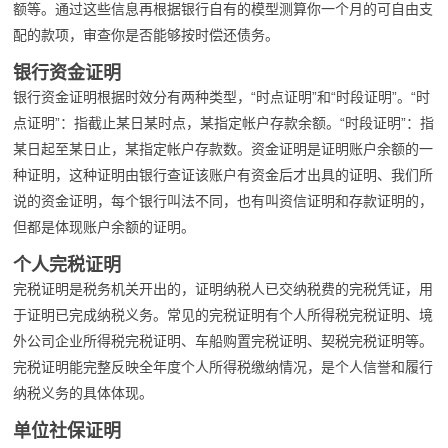
额等。通过这些信息再根据银行自有的模型测算你一个月的可自由支
配的款项，审查你是否能够按时偿还债务。
银行资金证明
银行资金证明根据时效分有两种类型，“时点证明”和“时段证明”。“时
点证明”：指截止某日某时点，某指定帐户存款余额。“时段证明”：指
某日起至某日止，某指定帐户存款数。资金证明是证明账户余额的一
种证明，这种证明由银行查证该账户有资金后才出具的证明、我们所
说的资金证明，每个银行叫法不同，也有叫资信证明和存款证明的，
但都是体现账户余额的证明。
个人完税证明
完税证明是税务机关开出的，证明纳税人已交纳税费的完税凭证，用
于证明已完成纳税义务。常见的完税证明有个人所得税完税证明、境
外公司企业所得税完税证明、车船购置完税证明、契税完税证明等。
完税证明能完整反映全年度个人所得税缴纳情况，是个人信誉和履行
纳税义务的具体体现。
单位社保证明