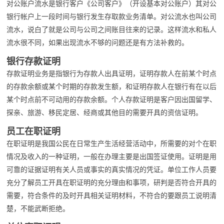
对公账户流水是银行客户《公司客户》（开设基本对公账户）其对公
银行帐户上一段时间与银行发生存取款业务清单。对公流水也叫公司
流水，说白了就是公司与公司之间账目往来的记录。这样流水和私人
流水很不同，如果出现流水不够的问题还是有方法补救的。
银行存款证明
存款证明业务是指银行为存款人出具证明，证明存款人在前某个时点
的存款余额或某个时期的存款发生额，和证明存款人在银行有在以后
某个时点前不可动用的存款余额。个人存款证明是客户因出国留学、
探亲、旅游、移民定居、经商或其他目的需要开具的资信证明。
员工在职证明
在职证明是我国公民在日常生产生活经营活动中，所需要的对个在职
情况及收入的一种证明，一般在办理主要是出国签证使用。证明是用
可靠的证据证明有关人员或事实的真实情况的凭证。单位工作人员要
充分了解员工开具在职证明的充分理由和事项，研判是否符合开具的
需要，符合条件的及时开具相关证明材料，不符合的要跟员工说明清
楚，不能武断拒绝。