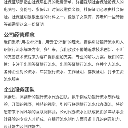
社保证明是指由社保局出具的缴费清单，详细载明社会保险投保人的
电脑号、身份号、参保起止时间及缴费金额。社保证明必须由社会保
险。社保证明是很重要的材料之一，像是子女教育、养老和一些转接
等都需要这么一份证明。
公司经营理念
我们秉承“用技术说话，用责任说话!”的理念，提供房贷银行流水和入
职银行流水解决方案。多年来，我们孜孜不倦地追求技术创新、不断
的完善技术流程来为客户提供更加完美、专业的解决方案。我们的宗
旨：专注于出国签证银行流水，出国签证银行流水、各种个人流水、
各种企业对公流水、车贷银行流水、工作证明、存款证明、打卡工资
流水服务。
企业服务团队
高素质、高创新的银行流水代办团队，数千例成功银行流水制作经
验，开阔的视野，独特的视觉，引领互联网银行流水代办潮流，将给
您带来不同凡响的互联网体验。公司代办流水团队成员由多年从事会
计经验的专业人才组成，在银行流水制作方面具备非凡的创意能力、
设计能力及制作能力。