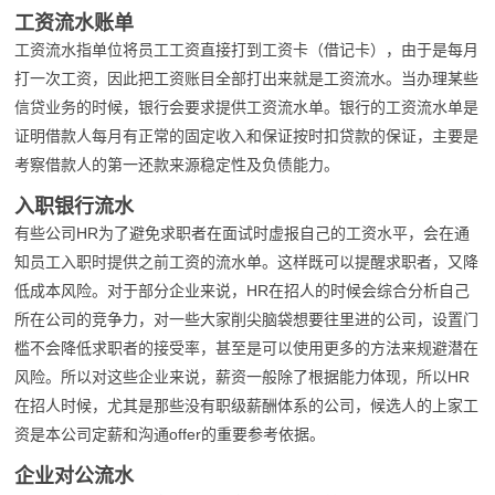
工资流水账单
工资流水指单位将员工工资直接打到工资卡（借记卡），由于是每月
打一次工资，因此把工资账目全部打出来就是工资流水。当办理某些
信贷业务的时候，银行会要求提供工资流水单。银行的工资流水单是
证明借款人每月有正常的固定收入和保证按时扣贷款的保证，主要是
考察借款人的第一还款来源稳定性及负债能力。
入职银行流水
有些公司HR为了避免求职者在面试时虚报自己的工资水平，会在通
知员工入职时提供之前工资的流水单。这样既可以提醒求职者，又降
低成本风险。对于部分企业来说，HR在招人的时候会综合分析自己
所在公司的竞争力，对一些大家削尖脑袋想要往里进的公司，设置门
槛不会降低求职者的接受率，甚至是可以使用更多的方法来规避潜在
风险。所以对这些企业来说，薪资一般除了根据能力体现，所以HR
在招人时候，尤其是那些没有职级薪酬体系的公司，候选人的上家工
资是本公司定薪和沟通offer的重要参考依据。
企业对公流水