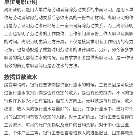
单位离职证明
离职证明，是用人单位与劳动者解除劳动关系的书面证明，是用人单
位与劳动者解除劳动关系后必须出具的一份书面材料。离职证明的作
用是为了证明劳动者已经与上一家公司解除劳动关系，而且离职证明
上面也写明了劳动者的工作岗位、工作部门和该份工作入职以及离职
的时间。离职证明由第三方开具，不仅是核实求职者工作经历的有力
证据，也帮助规避了重复聘用劳动者的法律风险。另外，如今很多求
职者的简历都有注水的情况，而要求求职者提供离职证明，是一种很
有效的辨别求职者简历是否注水的方法。
按揭贷款流水
房贷申请时，银行在要求你提供银行流水的时候，主要原因是可以通
过银行流水来判别你是否有稳定的收入，是否有还款能力。不同的银
行也许多多少少会有差距，但在大方向上，无非就是每月连续、收入
稳定、收入高的银行流水是最好的。因此，在银行流水中，最好每个
月的固定时间有较为稳定的入账。对于工薪阶层，银行主要会看你的
工资流水、每月的账户余额以及账户的日均余额。对于中小企业业
主、个体户业主等，银行主要会查看借款人的进出账目、固定存款余