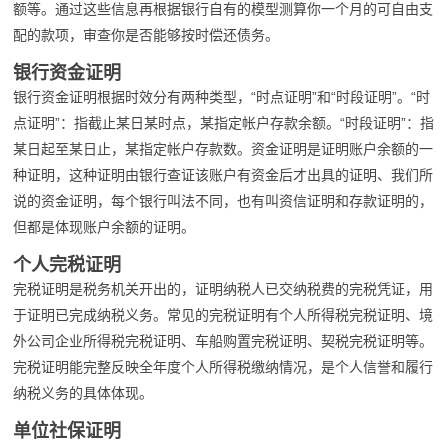
额等。通过这些信息再根据银行自有的模型测算你一个月的可自由支
配的款项，审查你是否能够按时偿还债务。
银行资金证明
银行资金证明根据时效分有两种类型，“时点证明”和“时段证明”。“时
点证明”：指截止某日某时点，某指定帐户存款余额。“时段证明”：指
某日起至某日止，某指定帐户存款数。资金证明是证明账户余额的一
种证明，这种证明由银行查证该账户有资金后才出具的证明、我们所
说的资金证明，每个银行叫法不同，也有叫资信证明和存款证明的，
但都是体现账户余额的证明。
个人完税证明
完税证明是税务机关开出的，证明纳税人已交纳税费的完税凭证，用
于证明已完成纳税义务。常见的完税证明有个人所得税完税证明、境
外公司企业所得税完税证明、车船购置完税证明、契税完税证明等。
完税证明能完整反映全年度个人所得税缴纳情况，是个人信誉和履行
纳税义务的具体体现。
单位社保证明