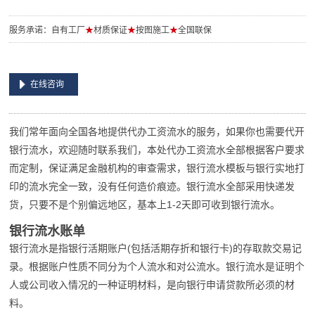
服务承诺：自有工厂
★
材质保证
★
按图施工
★
全国联保
在线咨询
我们常年面向全国各地提供代办工资流水的服务，如果你也需要代开
银行流水，欢迎随时联系我们，本处代办工资流水全部根据客户要求
而定制，保证满足金融机构的审查需求，银行流水模板与银行实地打
印的流水完全一致，没有任何造价痕迹。银行流水全部采用快递发
货，只要不是个别偏远地区，基本上1-2天即可收到银行流水。
银行流水账单
银行流水是指银行活期账户(包括活期存折和银行卡)的存取款交易记
录。根据账户性质不同分为个人流水和对公流水。银行流水是证明个
人或公司收入情况的一种证明材料，是向银行申请贷款所必须的材
料。