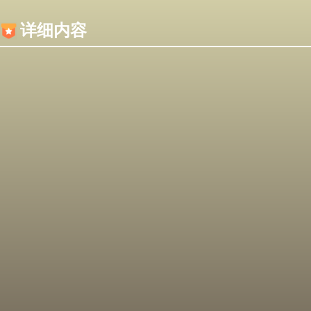
内容加载失败，可能是你的浏览器屏蔽了JS脚本！
详细内容