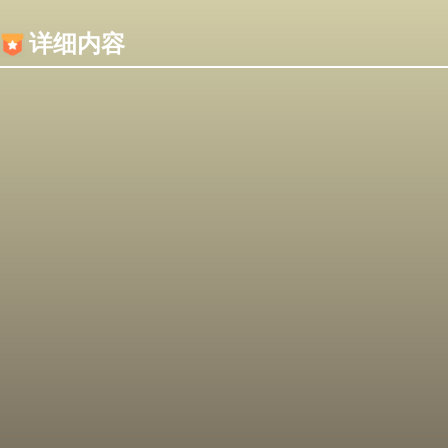
内容加载失败，可能是你的浏览器屏蔽了JS脚本！
详细内容