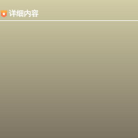
内容加载失败，可能是你的浏览器屏蔽了JS脚本！
详细内容