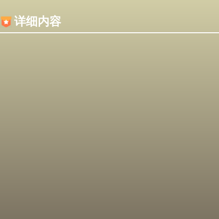
内容加载失败，可能是你的浏览器屏蔽了JS脚本！
详细内容