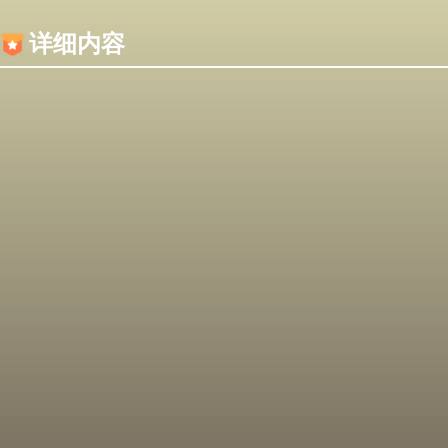
内容加载失败，可能是你的浏览器屏蔽了JS脚本！
详细内容