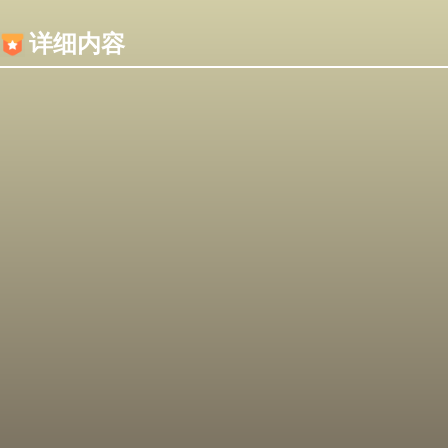
内容加载失败，可能是你的浏览器屏蔽了JS脚本！
详细内容