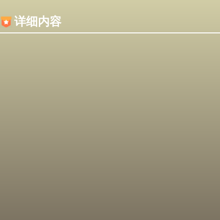
内容加载失败，可能是你的浏览器屏蔽了JS脚本！
详细内容