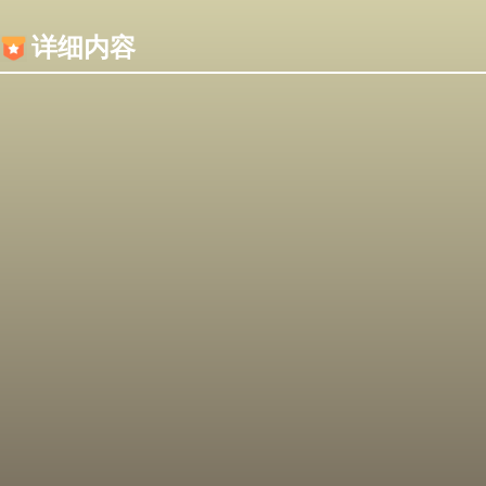
内容加载失败，可能是你的浏览器屏蔽了JS脚本！
详细内容