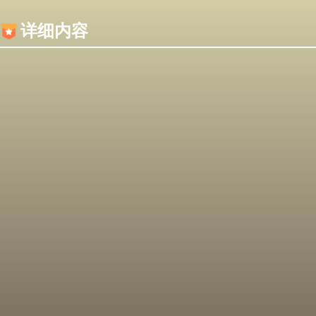
内容加载失败，可能是你的浏览器屏蔽了JS脚本！
详细内容