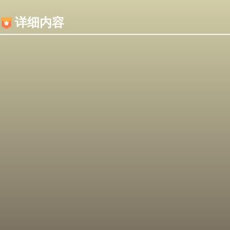
内容加载失败，可能是你的浏览器屏蔽了JS脚本！
详细内容