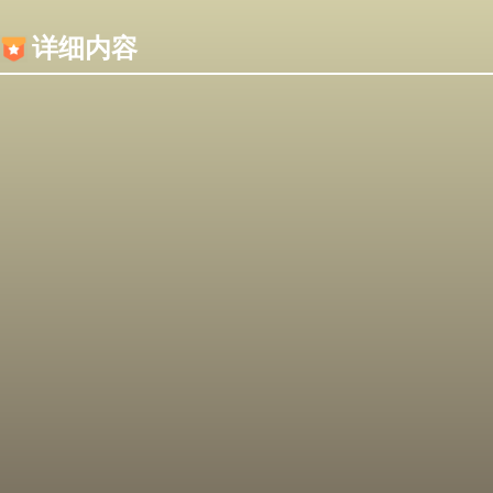
内容加载失败，可能是你的浏览器屏蔽了JS脚本！
详细内容