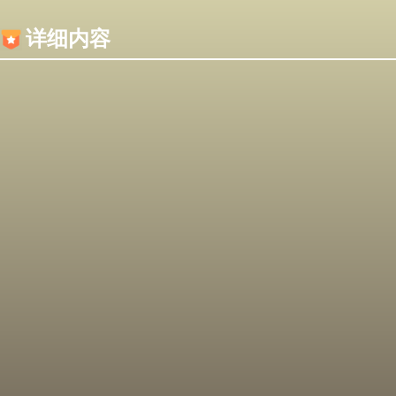
内容加载失败，可能是你的浏览器屏蔽了JS脚本！
详细内容