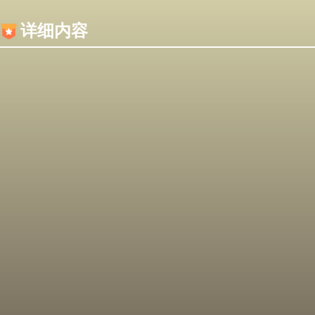
内容加载失败，可能是你的浏览器屏蔽了JS脚本！
详细内容