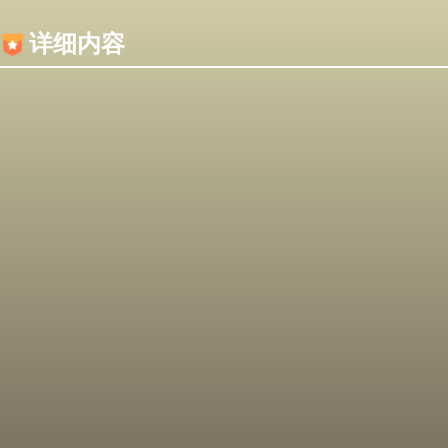
内容加载失败，可能是你的浏览器屏蔽了JS脚本！
详细内容