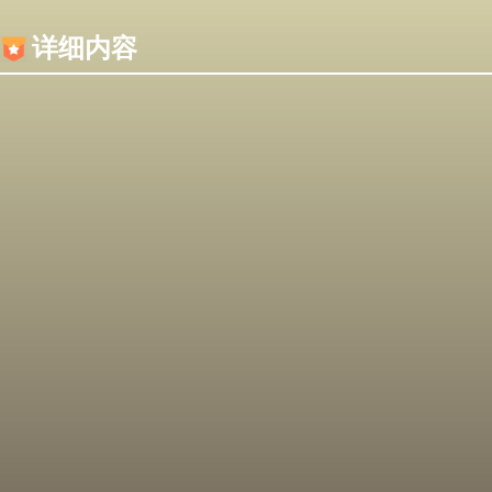
内容加载失败，可能是你的浏览器屏蔽了JS脚本！
详细内容