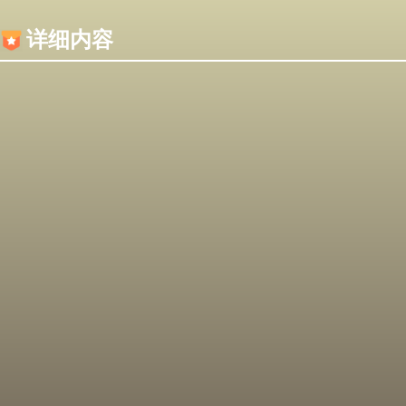
内容加载失败，可能是你的浏览器屏蔽了JS脚本！
详细内容