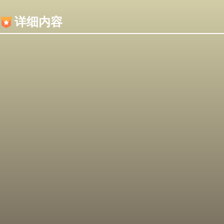
内容加载失败，可能是你的浏览器屏蔽了JS脚本！
详细内容