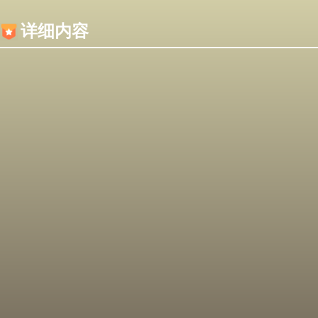
内容加载失败，可能是你的浏览器屏蔽了JS脚本！
详细内容