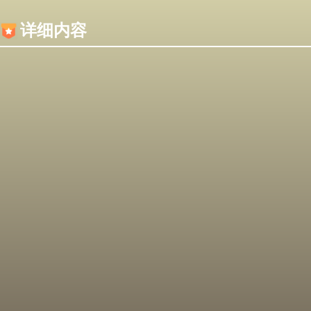
内容加载失败，可能是你的浏览器屏蔽了JS脚本！
详细内容