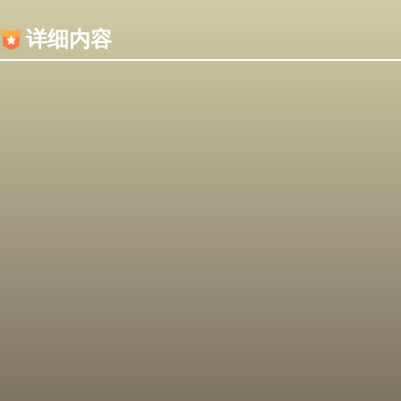
内容加载失败，可能是你的浏览器屏蔽了JS脚本！
详细内容