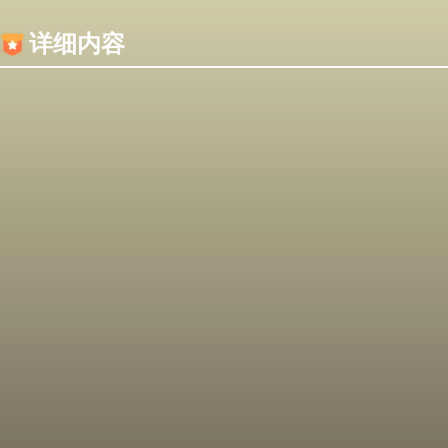
内容加载失败，可能是你的浏览器屏蔽了JS脚本！
详细内容