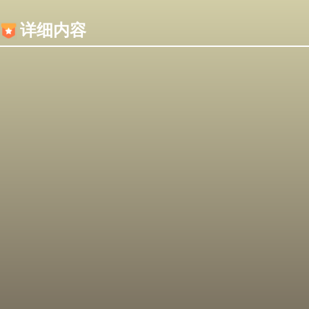
内容加载失败，可能是你的浏览器屏蔽了JS脚本！
详细内容