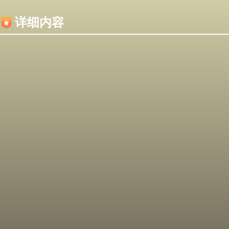
内容加载失败，可能是你的浏览器屏蔽了JS脚本！
详细内容