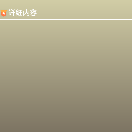
内容加载失败，可能是你的浏览器屏蔽了JS脚本！
详细内容