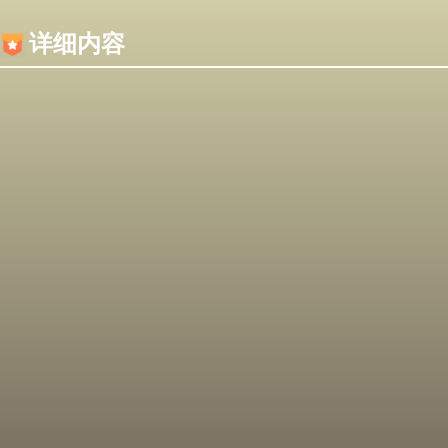
内容加载失败，可能是你的浏览器屏蔽了JS脚本！
详细内容