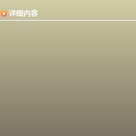
内容加载失败，可能是你的浏览器屏蔽了JS脚本！
详细内容