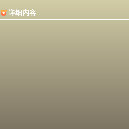
内容加载失败，可能是你的浏览器屏蔽了JS脚本！
详细内容