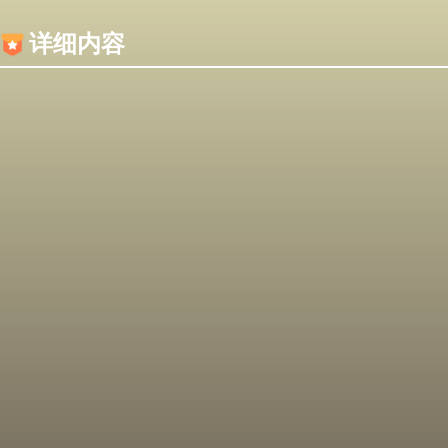
内容加载失败，可能是你的浏览器屏蔽了JS脚本！
详细内容