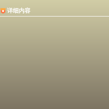
内容加载失败，可能是你的浏览器屏蔽了JS脚本！
详细内容